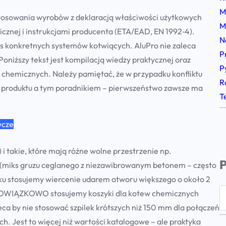
M
sowania wyrobów z deklaracją właściwości użytkowych
M
znej i instrukcjami producenta (ETA/EAD, EN 1992‑4).
N
As konkretnych systemów kotwiących. AluPro nie zaleca
P
niższy tekst jest kompilacją wiedzy praktycznej oraz
P
chemicznych. Należy pamiętać, że w przypadku konfliktu
R
o produktu a tym poradnikiem – pierwszeństwo zawsze ma
T
wcze
i takie, które mają różne wolne przestrzenie np.
P
r (miks gruzu ceglanego z niezawibrowanym betonem – często
ku stosujemy wiercenie udarem otworu większego o około 2
S
OBOWIĄZKOWO stosujemy koszyki dla kotew chemicznych
e
eca by nie stosować szpilek krótszych niż 150 mm dla połączeń
a
h. Jest to więcej niż wartości katalogowe – ale praktyka