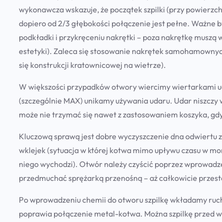
wykonawcza wskazuje, że początek szpilki (przy powierzch
dopiero od 2/3 głębokości połączenie jest pełne. Ważne by
podkładki i przykręceniu nakrętki – poza nakrętkę muszą w
estetyki). Zaleca się stosowanie nakrętek samohamownych,
się konstrukcji kratownicowej na wietrze).
W większości przypadków otwory wiercimy wiertarkami 
(szczególnie MAX) unikamy używania udaru. Udar niszczy
może nie trzymać się nawet z zastosowaniem koszyka, g
Kluczową sprawą jest dobre wyczyszczenie dna odwiertu z 
wklejek (sytuacja w której kotwa mimo upływu czasu w mo
niego wychodzi). Otwór należy czyścić poprzez wprowadzeni
przedmuchać sprężarką przenośną – aż całkowicie przest
Po wprowadzeniu chemii do otworu szpilkę wkładamy ruch
poprawia połączenie metal-kotwa. Można szpilkę przed wk