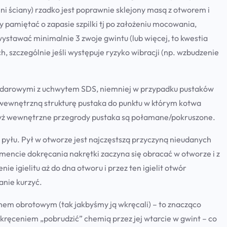
r
ni ściany) rzadko jest poprawnie sklejony masą z otworem i
c
 pamiętać o zapasie szpilki tj po założeniu mocowania,
h
ystawać minimalnie 3 zwoje gwintu (lub więcej, to kwestia
 szczególnie jeśli występuje ryzyko wibracji (np. wzbudzenie
udarowymi z uchwytem SDS, niemniej w przypadku pustaków
 wewnętrzną strukturę pustaka do punktu w którym kotwa
dyż wewnętrzne przegrody pustaka są połamane/pokruszone.
pyłu. Pył w otworze jest najczęstszą przyczyną nieudanych
mencie dokręcania nakrętki zaczyna się obracać w otworze i z
e igielitu aż do dna otworu i przez ten igielit otwór
anie kurzyć.
em obrotowym (tak jakbyśmy ją wkręcali) – to znacząco
ręceniem „pobrudzić” chemią przez jej wtarcie w gwint – co