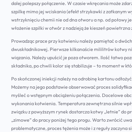
dalej polepszy połączenie. W czasie wkręcania może zdarz
szpilkę mimo jej wciskania (efekt strzykawki z zatkanym
wstrzyknięciu chemii nie od dna otworu a np. od połowy je
włożenie szpilki w otwór z nadzieją że kieszeń powietrzna 
Prowadząc prace przy kotwieniu należy pamiętać o dwóc
dwuskładnikowej. Pierwsze kilkanaście mililitrów kotwy n
wiązania. Należy upuścić je poza otworem. Ilość łatwo p
składnika, po chwili kolor się stabilizuje – to moment w 
Po skończonej iniekcji należy na odrobinę kartonu odłożyć 
Możemy na jego podstawie obserwować proces solidyfikac
myśleć o wstępnym obciążeniu połączenia. Docelowe obcią
wykonania kotwienia. Temperatura zewnętrzna silnie wpły
związku z powyższym rynek dostarcza kotwy „letnie” do pr
„zimowe” do pracy poniżej tego progu. Warto zwrócić uwa
problematyczne, proces tężenia może i z reguły zaczyna się