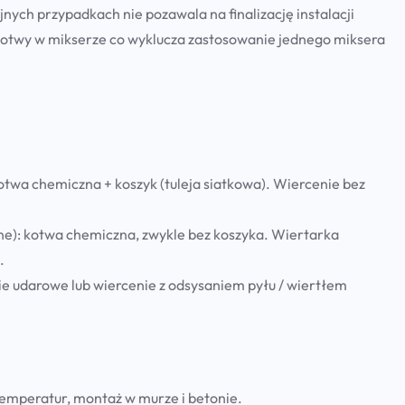
jnych przypadkach nie pozawala na finalizację instalacji
 kotwy w mikserze co wyklucza zastosowanie jednego miksera
otwa chemiczna +
koszyk (tuleja siatkowa)
. Wiercenie
bez
ne):
kotwa chemiczna, zwykle
bez
koszyka. Wiertarka
.
e udarowe lub wiercenie z odsysaniem pyłu / wiertłem
 temperatur, montaż w murze i betonie.