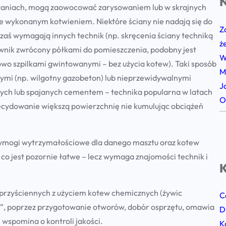
N
waniach, mogą zaowocować zarysowaniem lub w skrajnych
 wykonanym kotwieniem. Niektóre ściany nie nadają się do
Z
 zaś wymagają innych technik (np. skręcenia ściany techniką
ż
ownik zwrócony półkami do pomieszczenia, podobny jest
W
owo szpilkami gwintowanymi – bez użycia kotew). Taki sposób
M
ymi (np. wilgotny gazobeton) lub nieprzewidywalnymi
J
nych lub spajanych cementem – technika popularna w latach
O
decydowanie większą powierzchnię nie kumulując obciążeń
e wymogi wytrzymałościowe dla danego masztu oraz kotew
o jest pozornie łatwe – lecz wymaga znajomości technik i
K
 przyściennych z użyciem kotew chemicznych (żywic
C
o Z”, poprzez przygotowanie otworów, dobór osprzętu, omawia
D
wspomina o kontroli jakości.
K