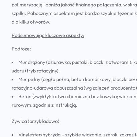
polimeryzację i obniża jakość finalnego połączenia, w skra
szpilki. Pobocznym aspektem jest bardzo szybkie tężenie
dla kilku otworów.
Podsumowując kluczowe aspekty:
Podłoże:
Mur drążony (dziurawka, pustaki, bloczki z otworami):
k
udaru
(tryb rotacyjny).
Mur pełny (cegła pełna, beton komórkowy, bloczki peł
rotacyjno‑udarowa dopuszczalna (wg zaleceń producenta)
Beton (zwykły):
kotwa chemiczna bez koszyka; wierceni
rurowym, zgodnie z instrukcją.
Żywica (przykładowo):
Vinylester/hybryda
– szybkie wiązanie, szeroki zakres