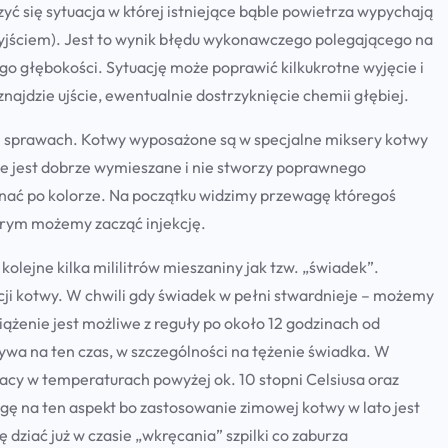
yć się sytuacja w której istniejące bąble powietrza wypychają
 wyjściem). Jest to wynik błędu wykonawczego polegającego na
go głębokości. Sytuację może poprawić kilkukrotne wyjęcie i
znajdzie ujście, ewentualnie dostrzyknięcie chemii głębiej.
h sprawach. Kotwy wyposażone są w specjalne miksery kotwy
ie jest dobrze wymieszane i nie stworzy poprawnego
oznać po kolorze. Na początku widzimy przewagę któregoś
którym możemy zacząć injekcję.
kolejne kilka mililitrów mieszaniny jak tzw. „świadek”.
ji kotwy. W chwili gdy świadek w pełni stwardnieje – możemy
żenie jest możliwe z reguły po około 12 godzinach od
wa na ten czas, w szczególności na tężenie świadka. W
acy w temperaturach powyżej ok. 10 stopni Celsiusa oraz
gę na ten aspekt bo zastosowanie zimowej kotwy w lato jest
 dziać już w czasie „wkręcania” szpilki co zaburza