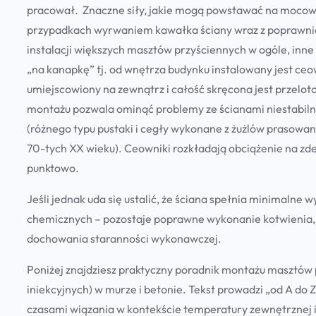
pracował. Znaczne siły, jakie mogą powstawać na moco
przypadkach wyrwaniem kawałka ściany wraz z poprawnie
instalacji większych masztów przyściennych w ogóle, inne
„na kanapkę” tj. od wnętrza budynku instalowany jest ce
umiejscowiony na zewnątrz i całość skręcona jest przelot
montażu pozwala ominąć problemy ze ścianami niestabiln
(różnego typu pustaki i cegły wykonane z żużlów prasowa
70-tych XX wieku). Ceowniki rozkładają obciążenie na z
punktowo.
Jeśli jednak uda się ustalić, że ściana spełnia minimaln
chemicznych – pozostaje poprawne wykonanie kotwienia, c
dochowania staranności wykonawczej.
Poniżej znajdziesz praktyczny poradnik montażu masztów
iniekcyjnych) w murze i betonie. Tekst prowadzi „od A d
czasami wiązania w kontekście temperatury zewnętrznej i 