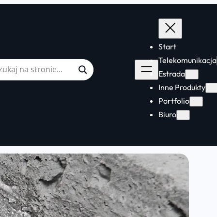
Start
Telekomunikacja
Estrada
Inne Produkty
Portfolio
Biuro