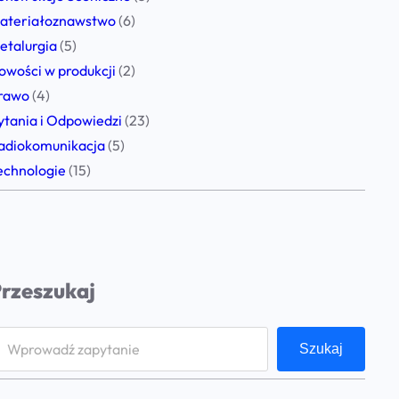
ateriałoznawstwo
(6)
etalurgia
(5)
owości w produkcji
(2)
rawo
(4)
ytania i Odpowiedzi
(23)
adiokomunikacja
(5)
echnologie
(15)
rzeszukaj
Szukaj