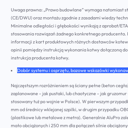
Uwaga prawna:
„Prawo budowlane” wymaga natomiast sto
(CE/DWU) oraz montażu zgodnie z zasadami wiedzy technic
Minimalne odległości i głębokości wynikają z aprobat/ET
stosowania rozwiązań żadnego konkretnego producenta. Po
informacji z kart produktowych różnych dostawców kotew 
opinii pomiędzy instrukcją wykonania kotwy dołączoną d
instrukcja producenta kotwy.
Dobór systemu i osprzętu, bazowe wskazówki wykona
Najczęstszym rozróżnieniem są ściany pełne (beton cegła) 
zaplanowane – jak pustaki, lub chaotyczne – jak gruzomu
stosowany tuż po wojnie w Polsce). W pierwszym przypad
mm od średnicy wklejanej szpilki, w drugim przypadku 
(plastikowe lub metalowe z metra). Generalnie AluPro zal
mało obciążonych i 250 mm dla połączeń silnie obciążonyc