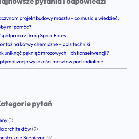
ajnowsze pytania i odpowiedzi
aczynam projekt budowy masztu – co musicie wiedzieć,
eby mi pomóc?
spółpraca z firmą SpaceForest
ontaż na kotwy chemiczne – opis techniki
ak uniknąć pęknięć mrozowych i ich konsekwencji?
ptymalizacja wysokości masztów pod radiolinię.
ategorie pytań
eny
(1)
la architektów
(9)
onstrukcje Sceniczne
(3)