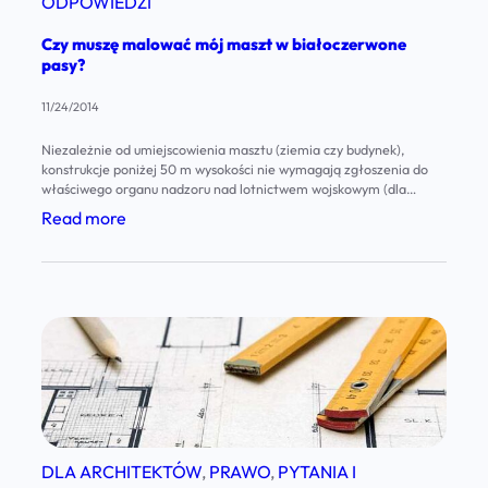
ODPOWIEDZI
n
w
g
i
Czy muszę malować mój maszt w białoczerwone
o
ł
pasy?
e
w
a
n
11/24/2014
a
s
e
.
z
Niezależnie od umiejscowienia masztu (ziemia czy budynek),
m
konstrukcje poniżej 50 m wysokości nie wymagają zgłoszenia do
a
właściwego organu nadzoru nad lotnictwem wojskowym (dla
w
ć
lotnictwa cywilnego próg ten wynosi 100 metrów). Podstawą
:
Read more
i
prawną jest rozporządzenie Ministra Infrastruktury z dnia 25
e
C
czerwca 2003 roku w sprawie sposobu zgłaszania oraz
e
m
oznakowania przeszkód lotniczych (Dz. U. nr 130 poz.…
z
d
i
y
z
s
m
i
j
u
e
ę
s
ć
f
z
?
a
ę
DLA ARCHITEKTÓW
, 
PRAWO
, 
PYTANIA I
l