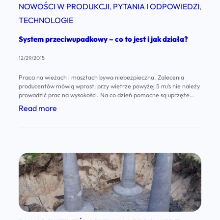
n
NOWOŚCI W PRODUKCJI
, 
PYTANIA I ODPOWIEDZI
, 
p
a
TECHNOLOGIE
i
k
s
System przeciwupadkowy – co to jest i jak działa?
o
t
n
12/29/2015
e
s
Praca na wieżach i masztach bywa niebezpieczna. Zalecenia
c
t
producentów mówią wprost: przy wietrze powyżej 5 m/s nie należy
h
prowadzić prac na wysokości. Na co dzień pomocne są uprzęże
r
BHP lub alpinistyczne – istotnie zwiększają bezpieczeństwo, choć
n
:
Read more
u
kosztem wygody. Szczególnie uciążliwa jest zmiana pozycji na
i
S
maszcie: każdy krok wymaga przepięcia lejcy, co w praktyce
k
skłania doświadczonych…
k
y
c
i
s
j
t
ę
e
b
m
u
p
d
r