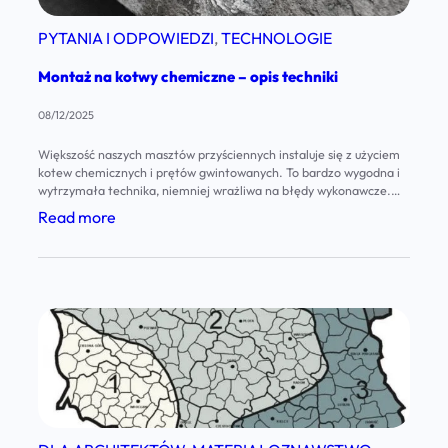
PYTANIA I ODPOWIEDZI
, 
TECHNOLOGIE
Montaż na kotwy chemiczne – opis techniki
08/12/2025
Większość naszych masztów przyściennych instaluje się z użyciem
kotew chemicznych i prętów gwintowanych. To bardzo wygodna i
wytrzymała technika, niemniej wrażliwa na błędy wykonawcze.
Reakcje na szpilkach, szczególnie w przypadku wyższych i bardziej
:
Read more
obciążonych masztów sięgają wartości liczonych w tonach, –
M
zatem jakość mocowania jest sprawą kluczową. Uwaga ogólna –
jeśli nie jesteś profesjonalnym instalatorem…
o
n
t
a
ż
n
a