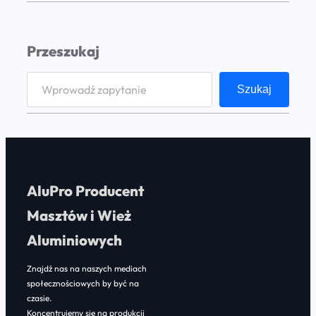
n
k
Przeszukaj
u
–
S
c
Szukaj
e
z
a
y
r
m
c
a
h
r
AluPro Producent
a
Masztów i Wież
c
Aluminiowych
j
ę
Znajdź nas na naszych mediach
społecznościowych by być na
?
czasie.
Koncentrujemy się na produkcji