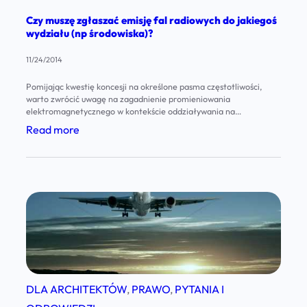
ą
z
n
Czy muszę zgłaszać emisję fal radiowych do jakiegoś
f
t
i
wydziału (np środowiska)?
u
u
e
11/24/2014
n
i
?
d
w
Pomijając kwestię koncesji na określone pasma częstotliwości,
W
warto zwrócić uwagę na zagadnienie promieniowania
a
i
i
elektromagnetycznego w kontekście oddziaływania na
m
e
środowisko. Obowiązujące przepisy dopuszczają emisję mocy do 15
e
:
Read more
W na antenie bez konieczności zgłaszania tego faktu Wydziałowi
e
ż
d
C
Ochrony Środowiska – w takim przypadku instalacja nie jest
n
y
traktowana jako inwestycja znacząco oddziałująca na środowisko.
z
z
t
–
a
y
o
c
p
m
w
o
o
u
a
p
d
s
ć
o
s
z
?
w
t
ę
DLA ARCHITEKTÓW
, 
PRAWO
, 
PYTANIA I
i
a
z