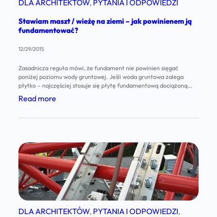
y
DLA ARCHITEKTÓW
, 
PYTANIA I ODPOWIEDZI
z
n
Stawiam maszt / wieżę na ziemi – jak powinienem ją
e
k
fundamentować?
c
u
12/29/2015
i
–
w
Zasadnicza reguła mówi, że fundament nie powinien sięgać
c
poniżej poziomu wody gruntowej. Jeśli woda gruntowa zalega
u
o
płytko – najczęściej stosuje się płytę fundamentową dociążoną
p
nasypem ziemnym lub płytko zakopane prefabrykaty (tzw.
p
:
Read more
„grzybki” z serii F, np. produkowane przez Elbud Gdańsk). Płyty
a
o
S
lane stosuje się również w terenach górzystych, gdzie tuż pod
d
powierzchnią ziemi znajdują się…
w
t
k
i
a
o
n
w
w
i
i
y
e
a
–
n
m
c
e
m
DLA ARCHITEKTÓW
, 
PYTANIA I ODPOWIEDZI
, 
o