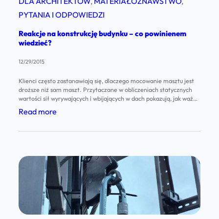
DLA ARCHITEKTÓW
, 
MATERIAŁOZNAWSTWO
, 
k
PYTANIA I ODPOWIEDZI
o
Reakcje na konstrukcję budynku – co powinienem
t
wiedzieć?
w
12/29/2015
y
c
Klienci często zastanawiają się, dlaczego mocowanie masztu jest
droższe niż sam maszt. Przytaczane w obliczeniach statycznych
h
wartości sił wyrywających i wbijających w dach pokazują, jak ważne
e
jest odpowiednie kotwienie, które często wymaga poważnych prac
:
Read more
budowlanych i specjalistycznych rozwiązań, dostosowanych
m
R
indywidualnie do każdego budynku.
i
e
c
a
z
k
n
c
e
j
–
e
o