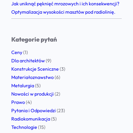
w
Jak uniknąć pęknięć mrozowych i ich konsekwencji?
k
o
Optymalizacja wysokości masztów pod radiolinię.
u
l
d
e
o
n
m
Kategorie pytań
i
a
a
Ceny
(1)
s
n
Dla architektów
(9)
z
a
Konstrukcje Sceniczne
(3)
t
b
Materiałoznawstwo
(6)
u
u
Metalurgia
(5)
n
d
Nowości w produkcji
(2)
a
o
Prawo
(4)
b
w
Pytania i Odpowiedzi
(23)
u
ę
Radiokomunikacja
(5)
d
?
Technologie
(15)
y