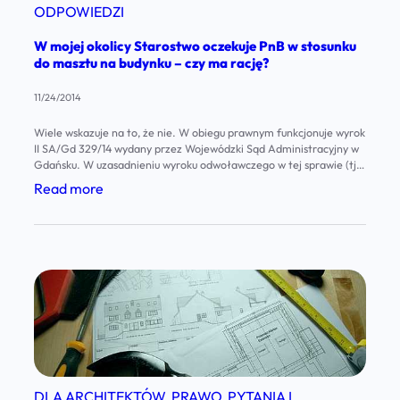
m
ODPOWIEDZI
r
a
a
W mojej okolicy Starostwo oczekuje PnB w stosunku
l
do masztu na budynku – czy ma rację?
d
o
i
11/24/2014
w
o
a
Wiele wskazuje na to, że nie. W obiegu prawnym funkcjonuje wyrok
w
II SA/Gd 329/14 wydany przez Wojewódzki Sąd Administracyjny w
ć
Gdańsku. W uzasadnieniu wyroku odwoławczego w tej sprawie (tj.
y
m
pozwolenia na budowę w kontekście masztu na budynku) Sąd
:
Read more
c
powołał treść art. 29 ust. 2 pkt 15 ustawy – Prawo budowlane, a
ó
W
także art. 30 ust.…
h
j
m
d
m
o
o
a
j
j
s
e
a
z
j
k
t
o
i
w
k
e
DLA ARCHITEKTÓW
, 
PRAWO
, 
PYTANIA I