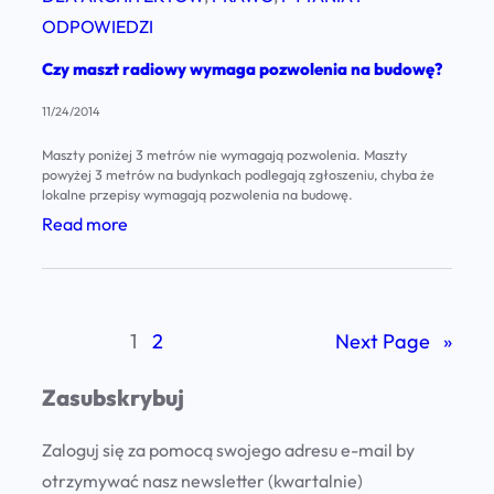
b
o
g
ODPOWIEDZI
i
l
o
a
Czy maszt radiowy wymaga pozwolenia na budowę?
i
ś
ł
c
11/24/2014
w
o
y
y
Maszty poniżej 3 metrów nie wymagają pozwolenia. Maszty
c
S
powyżej 3 metrów na budynkach podlegają zgłoszeniu, chyba że
d
z
lokalne przepisy wymagają pozwolenia na budowę.
t
z
e
:
Read more
a
i
r
C
r
a
w
z
o
ł
o
y
s
u
1
2
Next Page
»
n
m
t
(
e
a
w
n
Zasubskrybuj
p
s
o
p
a
z
o
Zaloguj się za pomocą swojego adresu e-mail by
ś
s
t
c
otrzymywać nasz newsletter (kwartalnie)
r