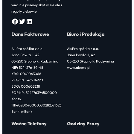
więc nie piszemy zbyt wiele ale z
reguły ciekawie
Facebook
Twitter
LinkedIn
Dane Fakturowe
Biuro i Produkcja
AluPro spółka z o.o.
AluPro spółka z o.o.
Jana Pawła II, 42
Jana Pawła II, 42
05-250 Słupno k. Radzymina
05-250 Słupno k. Radzymina
NIP: 524-276-39-45
www.alupro.pl
KRS: 0001043068
REGON: 146914920
BDO: 000603338
EORI: PL524276394500000
Konto:
11114020040000380282371623
Bank: mBank
Ważne Telefony
Godziny Pracy