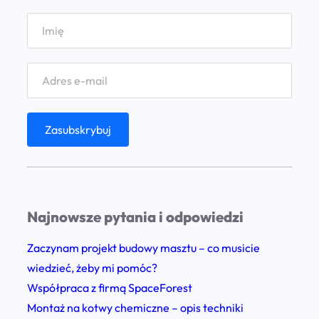
y
r
z
o
?
a
e
d
d
k
o
i
u
w
o
j
i
w
e
s
y
P
k
w
n
a
y
B
)
m
w
?
a
s
Najnowsze pytania i odpowiedzi
g
t
a
Zaczynam projekt budowy masztu – co musicie
o
p
wiedzieć, żeby mi pomóc?
s
o
Współpraca z firmą SpaceForest
u
z
Montaż na kotwy chemiczne – opis techniki
n