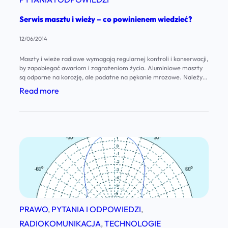
i
m
?
–
Serwis masztu i wieży – co powinienem wiedzieć?
i
j
ć
12/06/2014
a
m
Maszty i wieże radiowe wymagają regularnej kontroli i konserwacji,
k
a
by zapobiegać awariom i zagrożeniom życia. Aluminiowe maszty
p
są odporne na korozję, ale podatne na pękanie mrozowe. Należy
s
sprawdzać kondycję odciągów i naciągu lin, a także konieczne jest
o
:
Read more
z
regularne przeglądy antykorozyjne konstrukcji stalowych.
w
S
t
i
e
b
n
r
e
i
w
z
e
i
p
n
s
i
e
m
e
m
a
c
PRAWO
, 
PYTANIA I ODPOWIEDZI
, 
j
s
z
RADIOKOMUNIKACJA
, 
TECHNOLOGIE