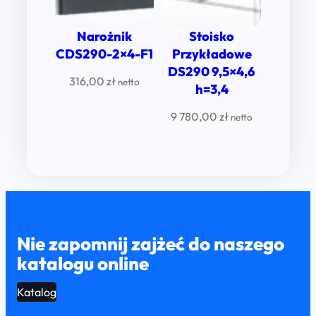
Narożnik
Stoisko
CDS290-2×4-F1
Przykładowe
DS290 9,5×4,6
316,00
zł
netto
h=3,4
9 780,00
zł
netto
Nie zapomnij zajżeć do naszego
katalogu online
Katalog