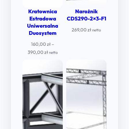
Kratownica
Narożnik
Estradowa
CDS290-2×3-F1
Uniwersalna
269,00
zł
netto
Duosystem
160,00
zł
–
Price
390,00
zł
netto
range:
160,00 zł
through
390,00 zł