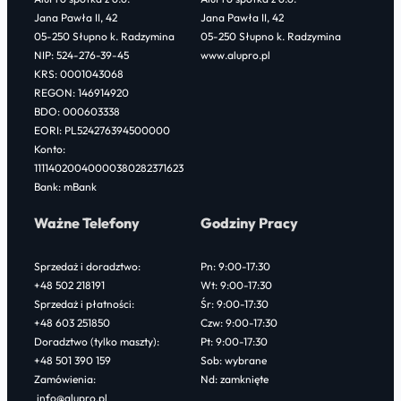
b
t
e
Jana Pawła II, 42
Jana Pawła II, 42
o
e
d
05-250 Słupno k. Radzymina
05-250 Słupno k. Radzymina
NIP: 524-276-39-45
www.alupro.pl
o
r
I
KRS: 0001043068
k
n
REGON: 146914920
BDO: 000603338
EORI: PL524276394500000
Konto:
11114020040000380282371623
Bank: mBank
Ważne Telefony
Godziny Pracy
Sprzedaż i doradztwo:
Pn: 9:00-17:30
+48 502 218191
Wt: 9:00-17:30
Sprzedaż i płatności:
Śr: 9:00-17:30
+48 603 251850
Czw: 9:00-17:30
Doradztwo (tylko maszty):
Pt: 9:00-17:30
+48 501 390 159
Sob: wybrane
Zamówienia:
Nd: zamknięte
info@alupro.pl