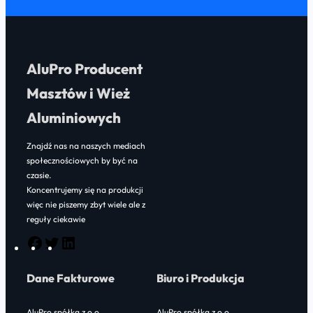
AluPro Producent
Masztów i Wież
Aluminiowych
Znajdź nas na naszych mediach
społecznościowych by być na
czasie.
Koncentrujemy się na produkcji
więc nie piszemy zbyt wiele ale z
reguły ciekawie
F
T
L
a
w
i
Dane Fakturowe
Biuro i Produkcja
c
i
n
e
t
k
AluPro spółka z o.o.
AluPro spółka z o.o.