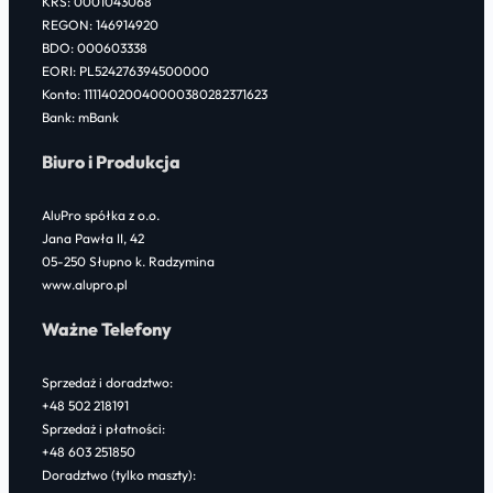
KRS: 0001043068
k
n
REGON: 146914920
BDO: 000603338
EORI: PL524276394500000
Konto: 11114020040000380282371623
Bank: mBank
Biuro i Produkcja
AluPro spółka z o.o.
Jana Pawła II, 42
05-250 Słupno k. Radzymina
www.alupro.pl
Ważne Telefony
Sprzedaż i doradztwo:
+48 502 218191
Sprzedaż i płatności:
+48 603 251850
Doradztwo (tylko maszty):