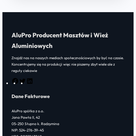
AluPro Producent Masztów i Wież
Aluminiowych
Znajdź nas na naszych mediach społecznościowych by być na czasie.
Koncentrujemy się na produkcji więc nie piszemy zbyt wiele ale z
reguły ciekawie
F
T
L
a
w
i
Dane Fakturowe
c
i
n
e
t
k
AluPro spółka z o.o.
b
t
e
Jana Pawła II, 42
o
e
d
05-250 Słupno k. Radzymina
NIP: 524-276-39-45
o
r
I