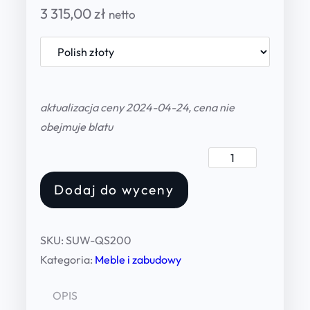
3 315,00
zł
netto
aktualizacja ceny 2024-04-24, cena nie
obejmuje blatu
S
t
Dodaj do wyceny
o
i
s
SKU:
SUW-QS200
k
Kategoria:
Meble i zabudowy
o
U
OPIS