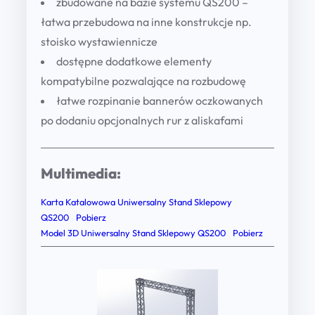
i
zbudowane na bazie systemu QS200 –
e
łatwa przebudowa na inne konstrukcje np.
n
stoisko wystawiennicze
n
dostępne dodatkowe elementy
i
kompatybilne pozwalające na rozbudowę
c
łatwe rozpinanie bannerów oczkowanych
z
po dodaniu opcjonalnych rur z aliskafami
o
–
Multimedia:
S
k
Karta Katalowowa Uniwersalny Stand Sklepowy
l
QS200
Pobierz
Model 3D Uniwersalny Stand Sklepowy QS200
Pobierz
e
p
o
w