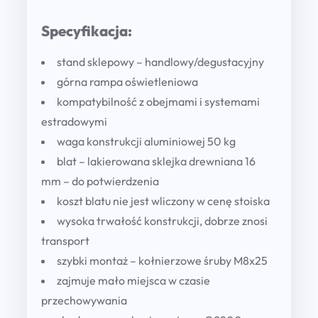
n
i
Specyfikacja:
w
e
stand sklepowy – handlowy/degustacyjny
r
górna rampa oświetleniowa
s
kompatybilność z obejmami i systemami
a
estradowymi
l
waga konstrukcji aluminiowej 50 kg
n
blat – lakierowana sklejka drewniana 16
e
mm – do potwierdzenia
W
koszt blatu nie jest wliczony w cenę stoiska
y
wysoka trwałość konstrukcji, dobrze znosi
s
transport
t
szybki montaż – kołnierzowe śruby M8x25
a
zajmuje mało miejsca w czasie
w
przechowywania