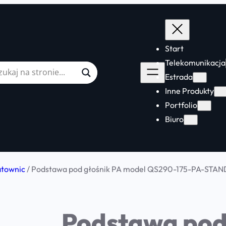
Start
Telekomunikacja
Estrada
Inne Produkty
Portfolio
Biuro
atownic
/ Podstawa pod głośnik PA model QS290-175-PA-STAN
Podstawa pod