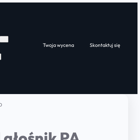
Twoja wycena
Skontaktuj się
D
 głośnik PA