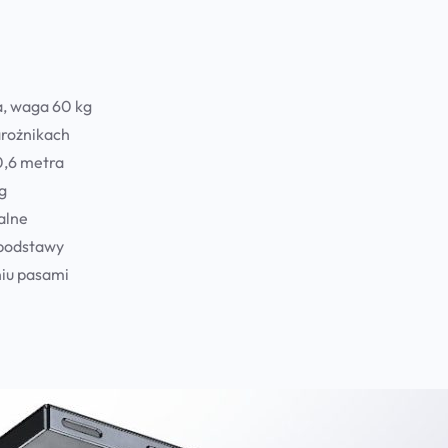
a, waga 60 kg
arożnikach
0,6 metra
g
alne
podstawy
niu pasami