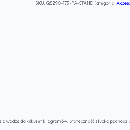
SKU:
QS290-175-PA-STAND
Kategoria:
Akceso
e o wadze do kilkuset kilogramów. Stateczność słupka pochodzi