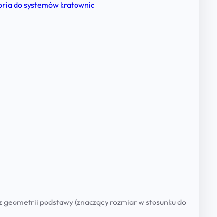
t
ria do systemów kratownic
a
w
a
p
o
d
g
ł
o
ś
n
i
k
P
 z geometrii podstawy (znaczący rozmiar w stosunku do
A