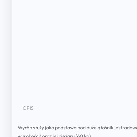
OPIS
Wyrób służy jako podstawa pod duże głośniki estradow
wysokości) oraz jej ciężaru (60 kg).