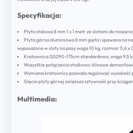
Specyfikacja:
Płyta stalowa 8 mm 1 x 1 metr ze slotami do noszeni
Płyta górna aluminiowa 8 mm gięta i spawana na n
wyposażona w sloty na pasy waga 10 kg, rozmiar 0,6 x 
Kratownica QS290-175cm standardowa, waga 9,5 k
Wszystkie połączenia stożkowo-klinowe demontow
Wymiana kratownicy pozwala regulować wysokość 
Gięcie płyty górnej zwiększa sztywność przy ściąga
Multimedia: