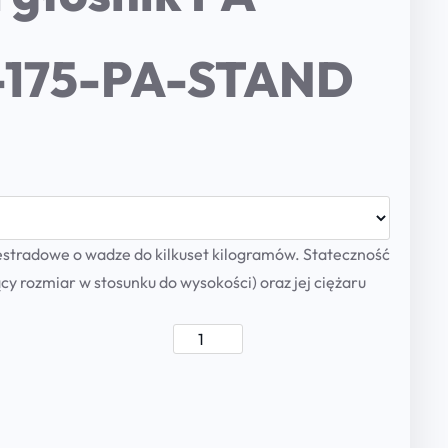
-175-PA-STAND
estradowe o wadze do kilkuset kilogramów. Stateczność
y rozmiar w stosunku do wysokości) oraz jej ciężaru
P
o
d
s