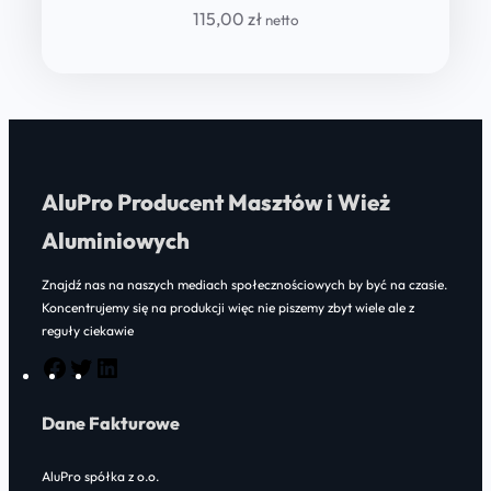
115,00
zł
netto
AluPro Producent Masztów i Wież
Aluminiowych
Znajdź nas na naszych mediach społecznościowych by być na czasie.
Koncentrujemy się na produkcji więc nie piszemy zbyt wiele ale z
reguły ciekawie
F
T
L
a
w
i
Dane Fakturowe
c
i
n
e
t
k
AluPro spółka z o.o.