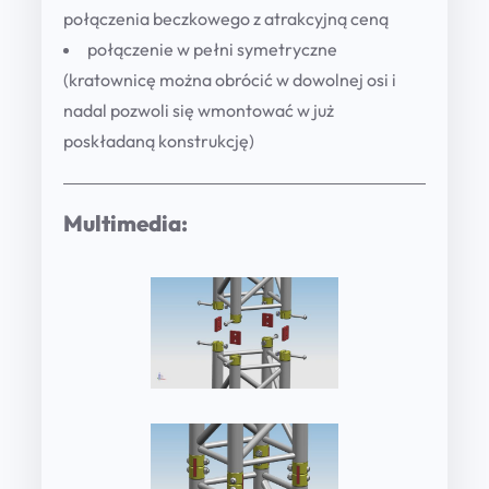
i
połączenia beczkowego z atrakcyjną ceną
d
połączenie w pełni symetryczne
e
(kratownicę można obrócić w dowolnej osi i
l
nadal pozwoli się wmontować w już
e
poskładaną konstrukcję)
c
-
Multimedia:
b
l
a
s
z
k
a
-
w