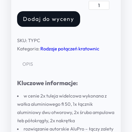
P
o
Dodaj do wyceny
ł
ą
c
SKU:
TYPC
z
Kategoria:
Rodzaje połączeń kratownic
e
n
OPIS
i
e
Kluczowe informacje:
T
Y
w cenie 2x tuleja widelcowa wykonana z
P
wałka aluminiowego fi 50, 1x łącznik
C
aluminiowy dwu otworowy, 2x śruba ampulowa
(
łeb półokrągły, 2x nakrętka
w
rozwiązanie autorskie AluPro – łączy zalety