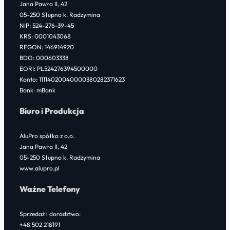
b
t
e
Jana Pawła II, 42
o
e
d
05-250 Słupno k. Radzymina
NIP: 524-276-39-45
o
r
I
KRS: 0001043068
k
n
REGON: 146914920
BDO: 000603338
EORI: PL524276394500000
Konto: 11114020040000380282371623
Bank: mBank
Biuro i Produkcja
AluPro spółka z o.o.
Jana Pawła II, 42
05-250 Słupno k. Radzymina
www.alupro.pl
Ważne Telefony
Sprzedaż i doradztwo:
+48 502 218191