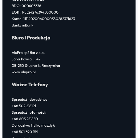
BDO: 000603338
EORI: PL524276394500000
Konto: 11114020040000380282371623
Bank: mBank
Biuro i Produkcja
AluPro spółka z o.o.
Jana Pawła II, 42
05-250 Słupno k. Radzymina
www.alupro.pl
Ważne Telefony
Sprzedaż i doradztwo:
+48 502 218191
Sprzedaż i płatności:
+48 603 251850
Doradztwo (tylko maszty):
+48 501 390 159