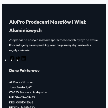
AluPro Producent Masztów i Wież
Aluminiowych
Znajdź nas na naszych mediach społecznościowych by być na czasie.
Koncentrujemy się na produkcji więc nie piszemy zbyt wiele ale z
reguły ciekawie
F
T
L
a
w
i
Dane Fakturowe
c
i
n
e
t
k
AluPro spółka z o.o.
b
t
e
Jana Pawła II, 42
o
e
d
05-250 Słupno k. Radzymina
NIP: 524-276-39-45
o
r
I
KRS: 0001043068
k
n
REGON: 146914920