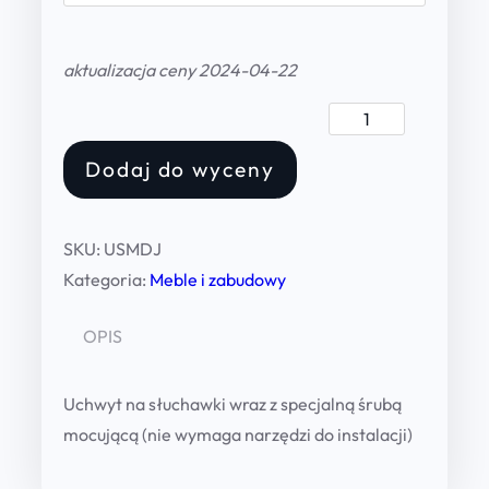
aktualizacja ceny 2024-04-22
U
c
Dodaj do wyceny
h
w
y
SKU:
USMDJ
t
Kategoria:
Meble i zabudowy
n
a
OPIS
s
ł
Uchwyt na słuchawki wraz z specjalną śrubą
u
mocującą (nie wymaga narzędzi do instalacji)
c
h