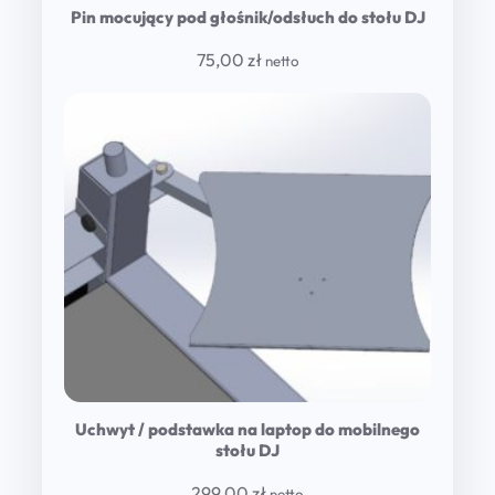
Pin mocujący pod głośnik/odsłuch do stołu DJ
75,00
zł
netto
Uchwyt / podstawka na laptop do mobilnego
stołu DJ
299,00
zł
netto