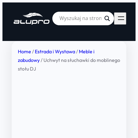
Home
/
Estrada i Wystawa
/
Meble i
zabudowy
/ Uchwyt na słuchawki do moblinego
stołu DJ