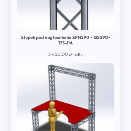
t
o
ł
u
Słupek pod nagłośnienie SPN290 – QS290-
D
175-PA
J
3 450,00
zł
netto
q
u
a
n
t
i
t
y