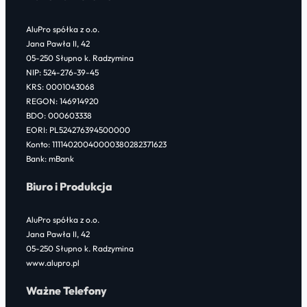
c
i
n
e
t
k
AluPro spółka z o.o.
b
t
e
Jana Pawła II, 42
o
e
d
05-250 Słupno k. Radzymina
NIP: 524-276-39-45
o
r
I
KRS: 0001043068
k
n
REGON: 146914920
BDO: 000603338
EORI: PL524276394500000
Konto: 11114020040000380282371623
Bank: mBank
Biuro i Produkcja
AluPro spółka z o.o.
Jana Pawła II, 42
05-250 Słupno k. Radzymina
www.alupro.pl
Ważne Telefony