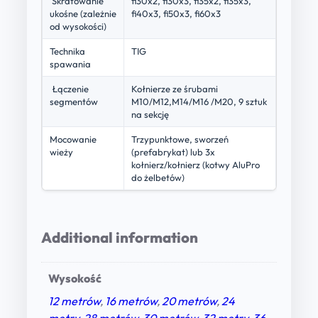
Skratowanie
fi30x2, fi30x3, fi35x2, fi35x3,
ukośne (zależnie
fi40x3, fi50x3, fi60x3
od wysokości)
Technika
TIG
spawania
Łączenie
Kołnierze ze śrubami
segmentów
M10/M12,M14/M16 /M20, 9 sztuk
na sekcję
Mocowanie
Trzypunktowe, sworzeń
wieży
(prefabrykat) lub 3x
kołnierz/kołnierz (kotwy AluPro
do żelbetów)
Additional information
Wysokość
12 metrów
,
16 metrów
,
20 metrów
,
24
metry
,
28 metrów
,
30 metrów
,
32 metry
,
36