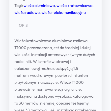
0
a
Tagi:
wieża aluminiowa
, 
wieża kratownicowa
, 
k
wieża radiowa
, 
wieża telekomunikacyjna
r
z
a
OPIS
ł
t
t
o
Wieża kratownicowa aluminiowa radiowa
h
w
T1000 przeznaczona jest do średniej i dużej
n
r
wielkości instalacji antenowych (w tym dużych
i
radiolinii). W I strefie wiatrowej i
o
c
oblodzeniowej można obciążyć ją
1,5
u
o
metrem
kwadratowym
powierzchni anten
g
w
przyłożonym na szczycie. Wieże T1000
a
h
przeważnie montowane są na gruncie,
a
maksymalna dostępna wysokość katalogowa
4
l
to
30 metrów
, niemniej obecnie testujemy
4
u
wieżę
38 metrową
. Jeśli instalacja przebiegnie