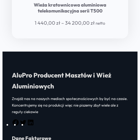
Wieża kratownicowa aluminiowa
telekomunikacyjna serii T500
Price
1 440,00
zł
–
34 200,00
zł
netto
range:
1
440,00 zł
through
34
AluPro Producent Masztów i Wież
200,00 zł
Aluminiowych
Znajdź nas na naszych mediach społecznościowych by być na czasie.
Koncentrujemy się na produkcji więc nie piszemy zbyt wiele ale z
reguły ciekawie
F
T
L
a
w
i
Dane Fakturowe