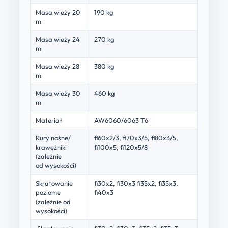
Masa wieży 20
190 kg
m
Masa wieży 24
270 kg
m
Masa wieży 28
380 kg
m
Masa wieży 30
460 kg
m
Materiał
AW6060/6063 T6
Rury nośne/
fi60x2/3, fi70x3/5, fi80x3/5,
krawężniki
fi100x5, fi120x5/8
(zależnie
od wysokości)
Skratowanie
fi30x2, fi30x3 fi35x2, fi35x3,
poziome
fi40x3
(zależnie od
wysokości)