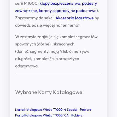
serii M1000 (
klapy bezpieczeństwa
,
podesty
i
zewnętrzne
,
korony separacyjne podestowe
).
k
Zapraszamy do sekcji
Akcesoria Masztowe
by
a
dowiedzieć się więcej na ten temat.
c
y
W zestawie znajduje się komplet segmentów
j
spawanych (górne) i skręcanych
n
(donle),
segmenty mają 4 lub 6 metryów
a
długości
, komplet śrub oraz sztyca
s
odgromowa.
e
r
i
Wybrane Karty Katalogowe:
i
T
1
Karta Katalogowa Wieża T1000-4 Special
Pobierz
0
Karta Katalogowa Wieża T1000 10A
Pobierz