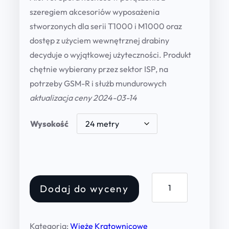
szeregiem akcesoriów wyposażenia
r
stworzonych dla serii T1000 i M1000 oraz
a
dostęp z użyciem wewnętrznej drabiny
n
decyduje o wyjątkowej użyteczności. Produkt
chętnie wybierany przez sektor ISP, na
g
potrzeby GSM-R i służb mundurowych
e
aktualizacja ceny 2024-03-14
:
4
Wysokość
0
4
5
W
Dodaj do wyceny
i
,
e
0
ż
Kategoria:
Wieże Kratownicowe