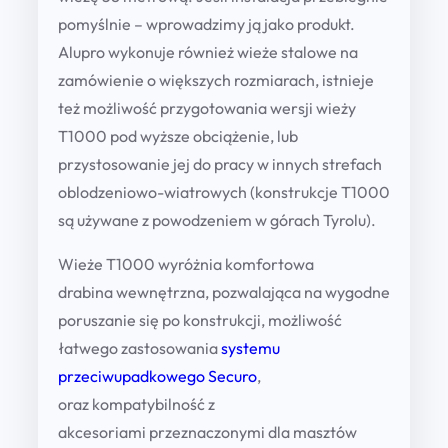
0
m
pomyślnie – wprowadzimy ją jako produkt.
i
2
Alupro wykonuje również wieże stalowe na
n
zamówienie o większych rozmiarach, istnieje
3
i
też możliwość przygotowania wersji wieży
0
o
T1000 pod wyższe obciążenie, lub
,
w
przystosowanie jej do pracy w innych strefach
a
0
oblodzeniowo-wiatrowych (konstrukcje T1000
t
są używane z powodzeniem w górach Tyrolu).
0
e
Wieże T1000 wyróżnia
komfortowa
l
z
drabina
wewnętrzna, pozwalająca na wygodne
e
poruszanie się po konstrukcji, możliwość
k
ł
łatwego zastosowania
systemu
o
przeciwupadkowego Securo
,
m
oraz
kompatybilność z
u
akcesoriami
przeznaczonymi dla masztów
n