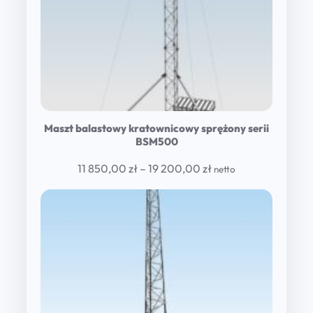
Maszt balastowy kratownicowy sprężony serii
BSM500
Price
11 850,00
zł
–
19 200,00
zł
netto
range:
11
850,00 zł
through
19
200,00 zł