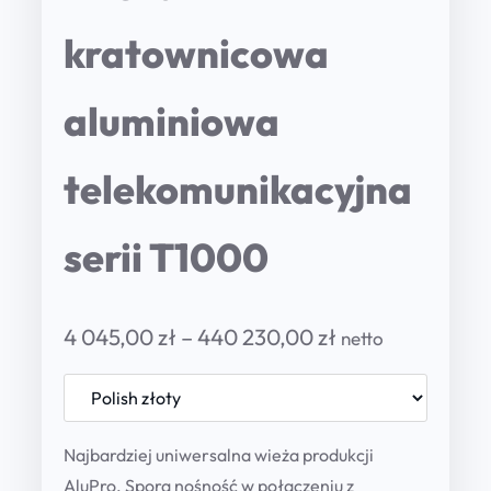
kratownicowa
aluminiowa
telekomunikacyjna
serii T1000
P
4 045,00
zł
–
440 230,00
zł
netto
r
i
c
Najbardziej uniwersalna wieża produkcji
AluPro. Spora nośność w połączeniu z
e