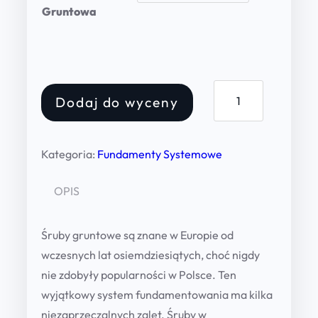
Gruntowa
z
ł
Ś
Dodaj do wyceny
r
u
b
Kategoria:
Fundamenty Systemowe
a
G
OPIS
r
u
Śruby gruntowe są znane w Europie od
n
wczesnych lat osiemdziesiątych, choć nigdy
t
nie zdobyły popularności w Polsce. Ten
o
wyjątkowy system fundamentowania ma kilka
w
niezaprzeczalnych zalet. Śruby w