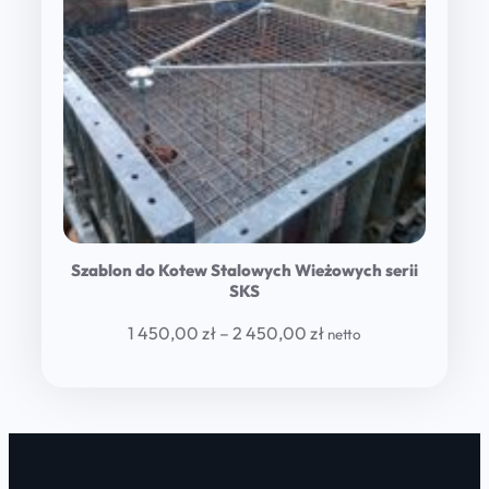
Szablon do Kotew Stalowych Wieżowych serii
SKS
Price
1 450,00
zł
–
2 450,00
zł
netto
range:
1
450,00 zł
through
2