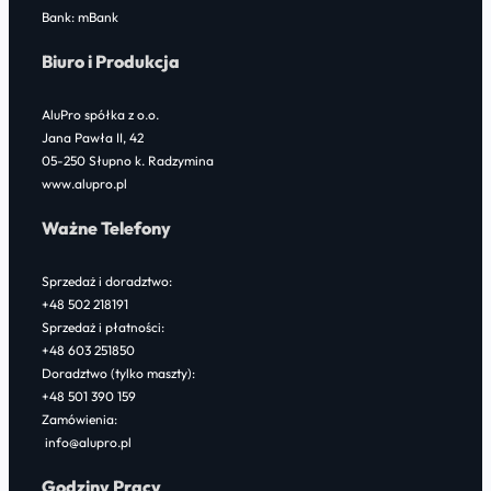
Bank: mBank
Biuro i Produkcja
AluPro spółka z o.o.
Jana Pawła II, 42
05-250 Słupno k. Radzymina
www.alupro.pl
Ważne Telefony
Sprzedaż i doradztwo:
+48 502 218191
Sprzedaż i płatności:
+48 603 251850
Doradztwo (tylko maszty):
+48 501 390 159
Zamówienia:
info@alupro.pl
Godziny Pracy