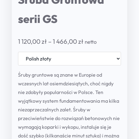
serii GS
P
1 120,00
zł
–
1 466,00
zł
netto
r
i
c
Śruby gruntowe są znane w Europie od
wczesnych lat osiemdziesiątych, choć nigdy
e
nie zdobyły popularności w Polsce. Ten
r
wyjątkowy system fundamentowania ma kilka
a
niezaprzeczalnych zalet. Śruby w
n
przeciwieństwie do rozwiązań betonowych nie
wymagają koparki i wykopu, instaluje się je
g
dość szybko (kilkanaście minut sztuka) i można
e