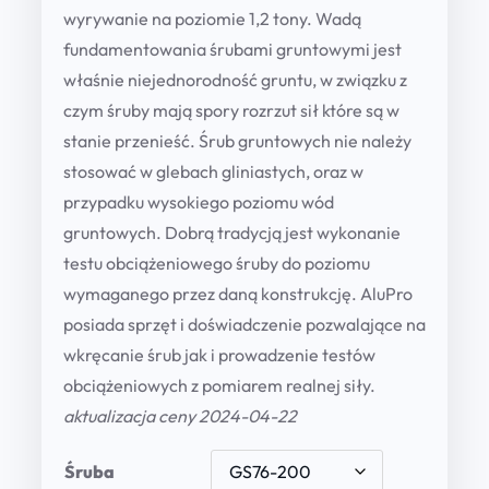
h
wyrywanie na poziomie 1,2 tony. Wadą
r
fundamentowania śrubami gruntowymi jest
właśnie niejednorodność gruntu, w związku z
o
czym śruby mają spory rozrzut sił które są w
u
stanie przenieść. Śrub gruntowych nie należy
g
stosować w glebach gliniastych, oraz w
h
przypadku wysokiego poziomu wód
gruntowych. Dobrą tradycją jest wykonanie
1
testu obciążeniowego śruby do poziomu
4
wymaganego przez daną konstrukcję. AluPro
6
posiada sprzęt i doświadczenie pozwalające na
6
wkręcanie śrub jak i prowadzenie testów
obciążeniowych z pomiarem realnej siły.
,
aktualizacja ceny 2024-04-22
0
0
Śruba