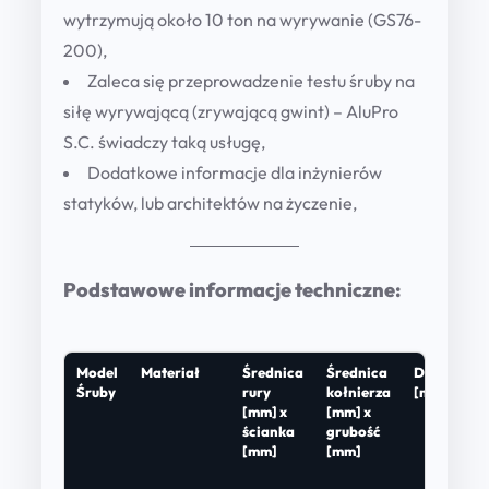
wytrzymują około 10 ton na wyrywanie (GS76-
200),
Zaleca się przeprowadzenie testu śruby na
siłę wyrywającą (zrywającą gwint) – AluPro
S.C. świadczy taką usługę,
Dodatkowe informacje dla inżynierów
statyków, lub architektów na życzenie,
Podstawowe informacje techniczne:
Model
Materiał
Średnica
Średnica
Długość
Śruby
rury
kołnierza
[mm]
[mm] x
[mm] x
ścianka
grubość
[mm]
[mm]