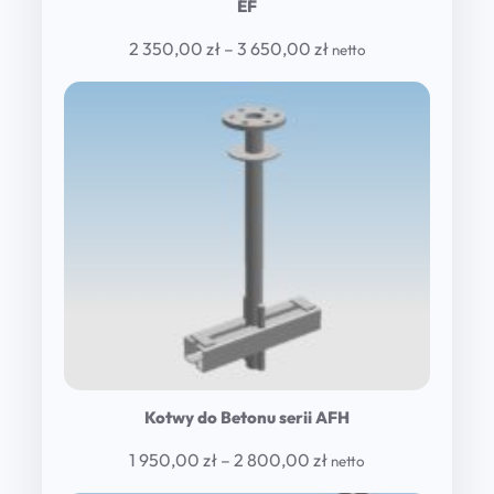
EF
Price
2 350,00
zł
–
3 650,00
zł
netto
range:
2
350,00 zł
through
3
650,00 zł
Kotwy do Betonu serii AFH
Price
1 950,00
zł
–
2 800,00
zł
netto
range: