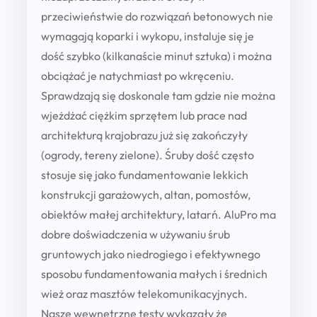
a
przeciwieństwie do rozwiązań betonowych nie
s
wymagają koparki i wykopu, instaluje się je
e
dość szybko (kilkanaście minut sztuka) i można
r
obciążać je natychmiast po wkręceniu.
i
Sprawdzają się doskonale tam gdzie nie można
i
wjeżdżać ciężkim sprzętem lub prace nad
G
architekturą krajobrazu już się zakończyły
S
(ogrody, tereny zielone). Śruby dość często
q
stosuje się jako fundamentowanie lekkich
u
konstrukcji garażowych, altan, pomostów,
a
obiektów małej architektury, latarń. AluPro ma
n
dobre doświadczenia w używaniu śrub
t
gruntowych jako niedrogiego i efektywnego
i
sposobu fundamentowania małych i średnich
t
wież oraz masztów telekomunikacyjnych.
y
Nasze wewnętrzne testy wykazały że