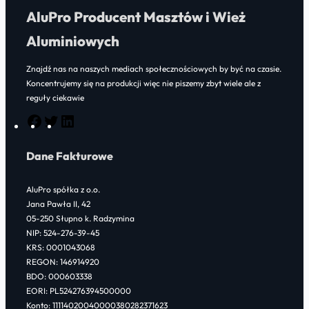
AluPro Producent Masztów i Wież
450,00 zł
Aluminiowych
Znajdź nas na naszych mediach społecznościowych by być na czasie.
Koncentrujemy się na produkcji więc nie piszemy zbyt wiele ale z
reguły ciekawie
F
T
L
a
w
i
Dane Fakturowe
c
i
n
e
t
k
AluPro spółka z o.o.
b
t
e
Jana Pawła II, 42
o
e
d
05-250 Słupno k. Radzymina
NIP: 524-276-39-45
o
r
I
KRS: 0001043068
k
n
REGON: 146914920
BDO: 000603338
EORI: PL524276394500000
Konto: 11114020040000380282371623