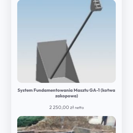
1
950,00 zł
through
2
800,00 zł
System Fundamentowania Masztu GA-1 (kotwa
zakopowa)
2 250,00
zł
netto