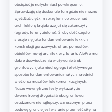
obciążać je natychmiast po wkręceniu.
:
Sprawdzają się doskonale tam gdzie nie można
1
wjeżdżać ciężkim sprzętem lub prace nad
architekturą krajobrazu już się zakończyły
1
(ogrody, tereny zielone). Śruby dość często
2
stosuje się jako fundamentowanie lekkich
0
konstrukcji garażowych, altan, pomostów,
,
obiektów małej architektury, latarń. AluPro ma
dobre doświadczenia w używaniu śrub
0
gruntowych jako niedrogiego i efektywnego
0
sposobu fundamentowania małych i średnich
wież oraz masztów telekomunikacyjnych.
z
Nasze wewnętrzne testy wykazały że
dwumetrowej długości śruba gruntowa
ł
osadzona w nienajlepszy, wzruszonym przez
t
budowę gruncie jest w stanie przenieść siłę na