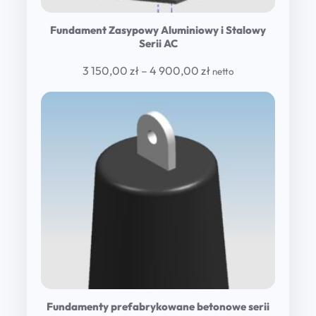
Fundament Zasypowy Aluminiowy i Stalowy
Serii AC
Price
3 150,00
zł
–
4 900,00
zł
netto
range:
3
150,00 zł
through
4
900,00 zł
Fundamenty prefabrykowane betonowe serii