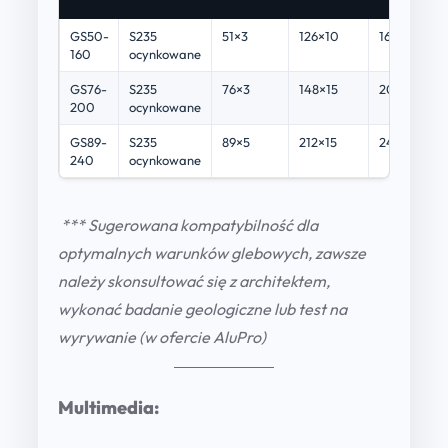
GS50-
S235
51×3
126×10
1600
160
ocynkowane
GS76-
S235
76×3
148×15
2000
200
ocynkowane
GS89-
S235
89×5
212×15
2400
240
ocynkowane
*** Sugerowana kompatybilność dla
optymalnych warunków glebowych, zawsze
należy skonsultować się z architektem,
wykonać badanie geologiczne lub test na
wyrywanie (w ofercie AluPro)
Multimedia: