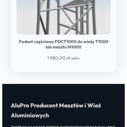
Podest częściowy PDCT1000 do wieży T1000
lub masztu M1000
1 980,00
zł
netto
AluPro Producent Masztów i Wież
Aluminiowych
Znajdź nas na naszych mediach społecznościowych by być na czasie.