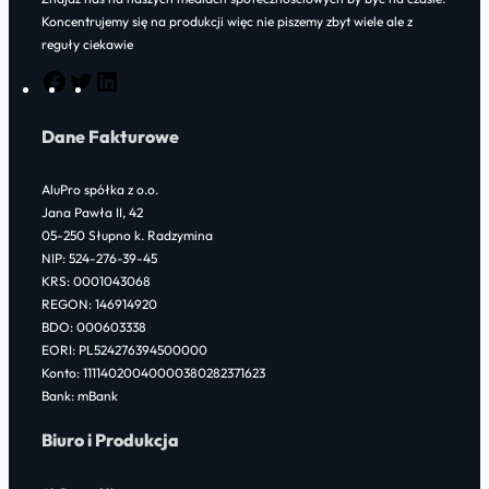
Koncentrujemy się na produkcji więc nie piszemy zbyt wiele ale z
reguły ciekawie
F
T
L
a
w
i
Dane Fakturowe
c
i
n
e
t
k
AluPro spółka z o.o.
b
t
e
Jana Pawła II, 42
o
e
d
05-250 Słupno k. Radzymina
NIP: 524-276-39-45
o
r
I
KRS: 0001043068
k
n
REGON: 146914920
BDO: 000603338
EORI: PL524276394500000
Konto: 11114020040000380282371623
Bank: mBank
Biuro i Produkcja