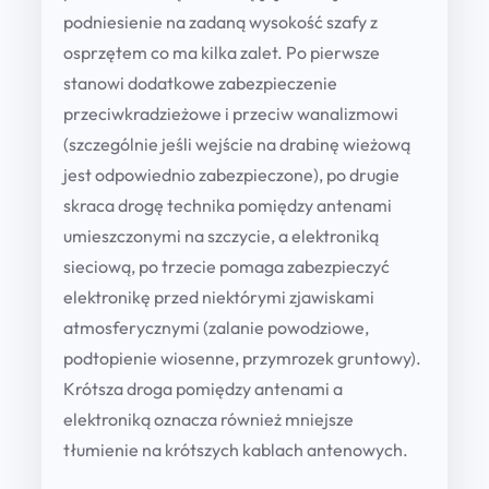
l
podniesienie na zadaną wysokość szafy z
a
osprzętem co ma kilka zalet. Po pierwsze
t
stanowi dodatkowe zabezpieczenie
f
przeciwkradzieżowe i przeciw wanalizmowi
o
(szczególnie jeśli wejście na drabinę wieżową
r
jest odpowiednio zabezpieczone), po drugie
m
skraca drogę technika pomiędzy antenami
a
umieszczonymi na szczycie, a elektroniką
w
sieciową, po trzecie pomaga zabezpieczyć
i
elektronikę przed niektórymi zjawiskami
e
atmosferycznymi (zalanie powodziowe,
ż
podtopienie wiosenne, przymrozek gruntowy).
o
Krótsza droga pomiędzy antenami a
w
elektroniką oznacza również mniejsze
a
tłumienie na krótszych kablach antenowych.
P