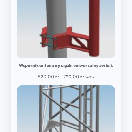
Wspornik antenowy ciężki uniwersalny seria L
Price
520,00
zł
–
790,00
zł
netto
range:
520,00 zł
through
790,00 zł