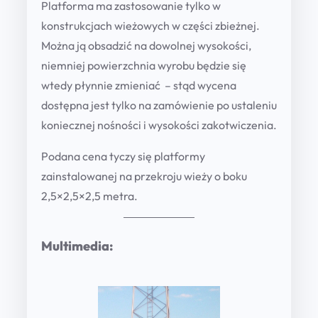
Platforma ma zastosowanie tylko w
W
konstrukcjach wieżowych w części zbieżnej.
T
Można ją obsadzić na dowolnej wysokości,
1
niemniej powierzchnia wyrobu będzie się
0
wtedy płynnie zmieniać – stąd wycena
0
dostępna jest tylko na zamówienie po ustaleniu
0
koniecznej nośności i wysokości zakotwiczenia.
q
u
Podana cena tyczy się platformy
a
zainstalowanej na przekroju wieży o boku
n
2,5×2,5×2,5 metra.
t
i
t
Multimedia:
y