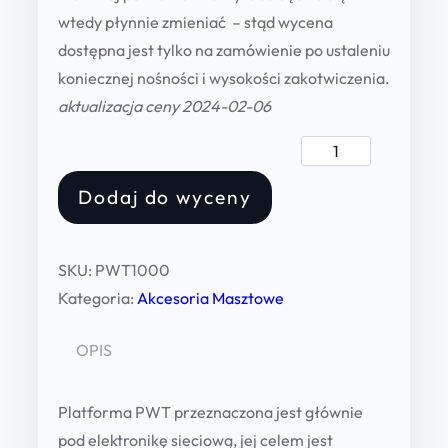
wtedy płynnie zmieniać – stąd wycena
dostępna jest tylko na zamówienie po ustaleniu
koniecznej nośności i wysokości zakotwiczenia.
aktualizacja ceny 2024-02-06
W
e
Dodaj do wyceny
w
n
ę
SKU:
PWT1000
t
Kategoria:
Akcesoria Masztowe
r
z
OPIS
n
a
Platforma PWT przeznaczona jest głównie
p
pod elektronikę sieciową, jej celem jest