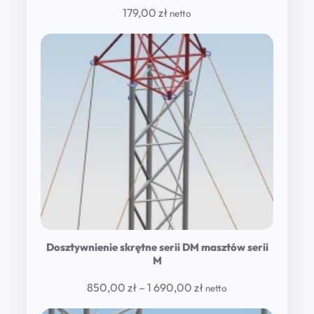
179,00
zł
netto
Dosztywnienie skrętne serii DM masztów serii
M
Price
850,00
zł
–
1 690,00
zł
netto
range: