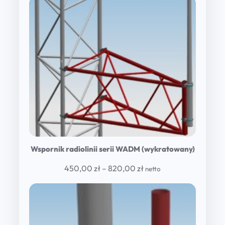
850,00 zł
through
1
690,00 zł
Wspornik radiolinii serii WADM (wykratowany)
Price
450,00
zł
–
820,00
zł
netto
range:
450,00 zł
through
820,00 zł