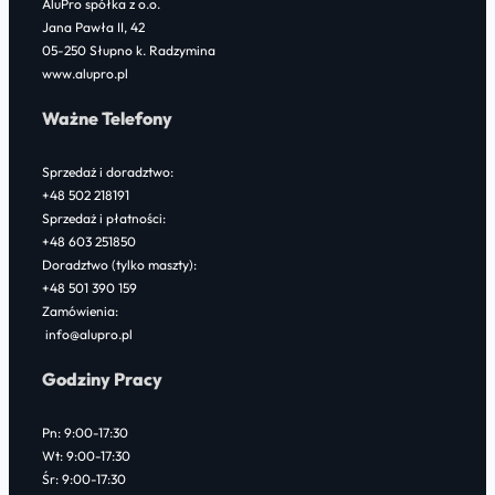
AluPro spółka z o.o.
Jana Pawła II, 42
05-250 Słupno k. Radzymina
www.alupro.pl
Ważne Telefony
Sprzedaż i doradztwo:
+48 502 218191
Sprzedaż i płatności:
+48 603 251850
Doradztwo (tylko maszty):
+48 501 390 159
Zamówienia:
info@alupro.pl
Godziny Pracy
Pn: 9:00-17:30
Wt: 9:00-17:30
Śr: 9:00-17:30