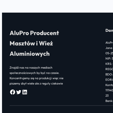
Dan
AluPro Producent
Masztów i Wież
AluPr
Jana 
Aluminiowych
05-2
NIP: 
KRS:
Znajdź nas na naszych mediach
REGO
społecznościowych by być na czasie.
BDO:
Koncentrujemy się na produkcji więc nie
EORI
piszemy zbyt wiele ale z reguły ciekawie
Konto
Facebook
Twitter
LinkedIn
1111
23
Bank