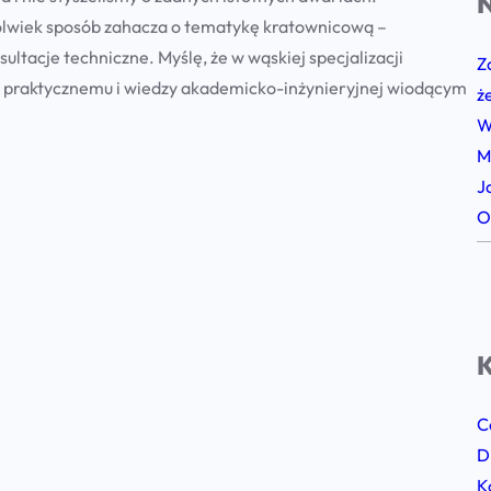
N
ikolwiek sposób zahacza o tematykę kratownicową –
ultacje techniczne. Myślę, że w wąskiej specjalizacji
Z
 praktycznemu i wiedzy akademicko-inżynieryjnej wiodącym
ż
W
M
J
O
K
C
D
K