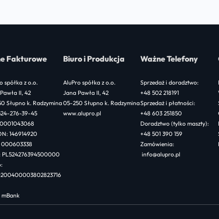
r
c
h
e Fakturowe
Biuro i Produkcja
Ważne Telefony
o spółka z o.o.
AluPro spółka z o.o.
Sprzedaż i doradztwo:
Pawła II, 42
Jana Pawła II, 42
+48 502 218191
50 Słupno k. Radzymina
05-250 Słupno k. Radzymina
Sprzedaż i płatności:
524-276-39-45
www.alupro.pl
+48 603 251850
 0001043068
Doradztwo (tylko maszty):
N: 146914920
+48 501 390 159
 000603338
Zamówienia:
: PL524276394500000
info@alupro.pl
:
40200400003802823716
: mBank