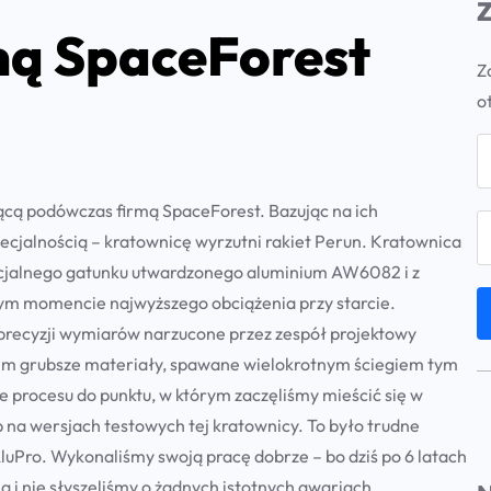
Z
mą SpaceForest
Z
o
cą podówczas firmą SpaceForest. Bazując na ich
cjalnością – kratownicę wyrzutni rakiet Perun. Kratownica
cjalnego gatunku utwardzonego aluminium AW6082 i z
wym momencie najwyższego obciążenia przy starcie.
precyzji wymiarów narzucone przez zespół projektowy
e im grubsze materiały, spawane wielokrotnym ściegiem tym
 procesu do punktu, w którym zaczęliśmy mieścić się w
b na wersjach testowych tej kratownicy. To było trudne
uPro. Wykonaliśmy swoją pracę dobrze – bo dziś po 6 latach
 i nie słyszeliśmy o żadnych istotnych awariach.