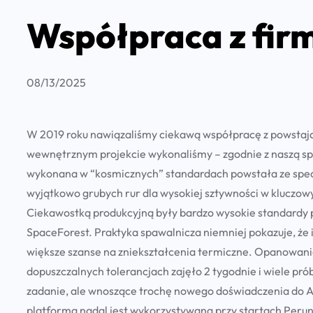
Współpraca z fir
08/13/2025
W 2019 roku nawiązaliśmy ciekawą współpracę z powstają
wewnętrznym projekcie wykonaliśmy – zgodnie z naszą spe
wykonana w “kosmicznych” standardach powstała ze spe
wyjątkowo grubych rur dla wysokiej sztywności w kluczo
Ciekawostką produkcyjną były bardzo wysokie standardy 
SpaceForest. Praktyka spawalnicza niemniej pokazuje, ż
większe szanse na zniekształcenia termiczne. Opanowanie
dopuszczalnych tolerancjach zajęło 2 tygodnie i wiele pró
zadanie, ale wnoszące trochę nowego doświadczenia do Al
platforma nadal jest wykorzystywana przy startach Peruna