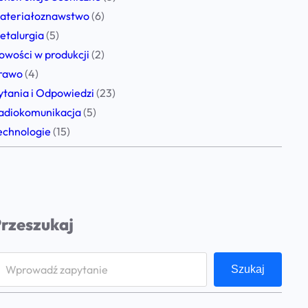
ateriałoznawstwo
(6)
etalurgia
(5)
owości w produkcji
(2)
rawo
(4)
ytania i Odpowiedzi
(23)
adiokomunikacja
(5)
echnologie
(15)
rzeszukaj
Szukaj