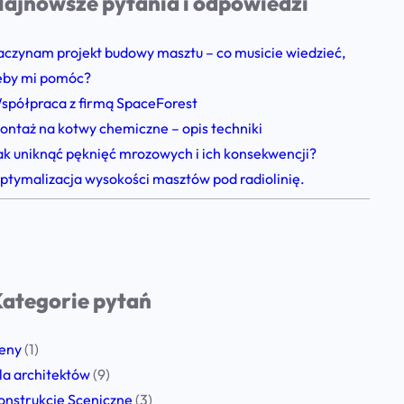
ajnowsze pytania i odpowiedzi
aczynam projekt budowy masztu – co musicie wiedzieć,
eby mi pomóc?
spółpraca z firmą SpaceForest
ontaż na kotwy chemiczne – opis techniki
ak uniknąć pęknięć mrozowych i ich konsekwencji?
ptymalizacja wysokości masztów pod radiolinię.
ategorie pytań
eny
(1)
la architektów
(9)
onstrukcje Sceniczne
(3)