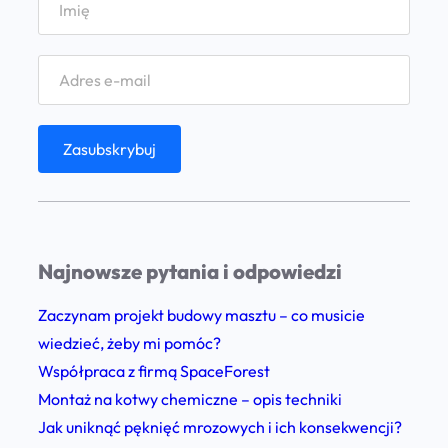
s
z
t
u
i
w
i
e
ż
Najnowsze pytania i odpowiedzi
y
–
Zaczynam projekt budowy masztu – co musicie
c
wiedzieć, żeby mi pomóc?
o
Współpraca z firmą SpaceForest
p
Montaż na kotwy chemiczne – opis techniki
o
Jak uniknąć pęknięć mrozowych i ich konsekwencji?
w