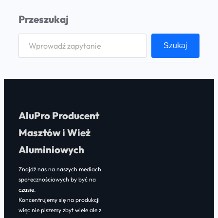
Przeszukaj
S
Szukaj
e
a
r
c
h
AluPro Producent
Masztów i Wież
Aluminiowych
Znajdź nas na naszych mediach
społecznościowych by być na
czasie.
Koncentrujemy się na produkcji
więc nie piszemy zbyt wiele ale z