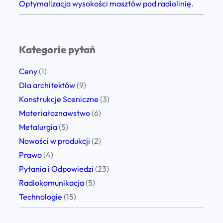
Optymalizacja wysokości masztów pod radiolinię.
i
n
i
Kategorie pytań
e
n
Ceny
(1)
e
Dla architektów
(9)
m
Konstrukcje Sceniczne
(3)
w
Materiałoznawstwo
(6)
i
Metalurgia
(5)
e
Nowości w produkcji
(2)
d
Prawo
(4)
z
Pytania i Odpowiedzi
(23)
i
Radiokomunikacja
(5)
e
Technologie
(15)
ć
?