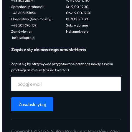
+48 502 218191
Wt: 9:00-17:30
Sprzedaż i płatności:
Śr: 9:00-17:30
+48 603 251850
Czw: 9:00-17:30
Doradztwo (tylko maszty):
Pt: 9:00-17:30
+48 501 390 159
Sob: wybrane
Zamówienia:
Nd: zamknięte
info@alupro.pl
Zapisz się do naszego newslettera
Zapisz się by otrzymywać przygotowane przez nas newsy z rynku
produkcji aluminum (raz na kwartał)
Copyright © 2026 AluPro Producent Masztów i Wież