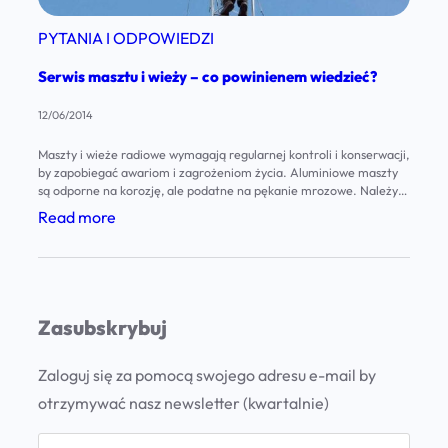
PYTANIA I ODPOWIEDZI
Serwis masztu i wieży – co powinienem wiedzieć?
12/06/2014
Maszty i wieże radiowe wymagają regularnej kontroli i konserwacji,
by zapobiegać awariom i zagrożeniom życia. Aluminiowe maszty
są odporne na korozję, ale podatne na pękanie mrozowe. Należy
sprawdzać kondycję odciągów i naciągu lin, a także konieczne jest
:
Read more
regularne przeglądy antykorozyjne konstrukcji stalowych.
S
e
r
Zasubskrybuj
w
i
Zaloguj się za pomocą swojego adresu e-mail by
s
otrzymywać nasz newsletter (kwartalnie)
m
a