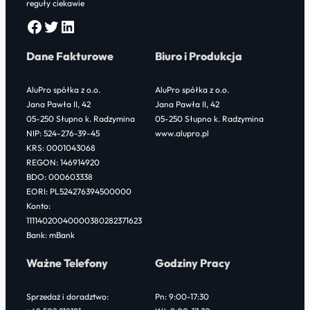
reguły ciekawie
Facebook
Twitter
LinkedIn
Dane Fakturowe
Biuro i Produkcja
AluPro spółka z o.o.
AluPro spółka z o.o.
Jana Pawła II, 42
Jana Pawła II, 42
05-250 Słupno k. Radzymina
05-250 Słupno k. Radzymina
NIP: 524-276-39-45
www.alupro.pl
KRS: 0001043068
REGON: 146914920
BDO: 000603338
EORI: PL524276394500000
Konto:
11114020040000380282371623
Bank: mBank
Ważne Telefony
Godziny Pracy
Sprzedaż i doradztwo:
Pn: 9:00-17:30