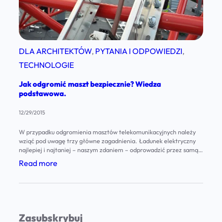
DLA ARCHITEKTÓW
, 
PYTANIA I ODPOWIEDZI
, 
TECHNOLOGIE
Jak odgromić maszt bezpiecznie? Wiedza
podstawowa.
12/29/2015
W przypadku odgromienia masztów telekomunikacyjnych należy
wziąć pod uwagę trzy główne zagadnienia. Ładunek elektryczny
najlepiej i najtaniej – naszym zdaniem – odprowadzić przez samą
konstrukcję masztu lub wieży kratownicowej. Produkty AluPro
:
Read more
wyposażone są w specjalne ucho w najniższym segmencie, które
J
umożliwia przyłączenie całości do instalacji odgromowej budynku.
W przypadku konstrukcji malowanych należy pamiętać o
a
usunięciu…
k
Zasubskrybuj
o