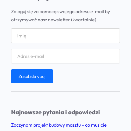
d
Zaloguj się za pomocą swojego adresu e-mail by
g
otrzymywać nasz newsletter (kwartalnie)
r
o
m
i
ć
m
a
s
z
t
b
Najnowsze pytania i odpowiedzi
e
z
Zaczynam projekt budowy masztu – co musicie
p