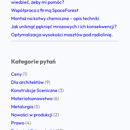
wiedzieć, żeby mi pomóc?
i
Współpraca z firmą SpaceForest
e
Montaż na kotwy chemiczne – opis techniki
c
Jak uniknąć pęknięć mrozowych i ich konsekwencji?
z
Optymalizacja wysokości masztów pod radiolinię.
n
i
e
Kategorie pytań
?
W
Ceny
(1)
i
Dla architektów
(9)
e
Konstrukcje Sceniczne
(3)
d
Materiałoznawstwo
(6)
z
Metalurgia
(5)
a
Nowości w produkcji
(2)
p
Prawo
(4)
o