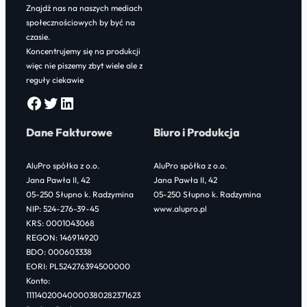
Znajdź nas na naszych mediach
społecznościowych by być na
czasie.
Koncentrujemy się na produkcji
więc nie piszemy zbyt wiele ale z
reguły ciekawie
Facebook
Twitter
LinkedIn
Dane Fakturowe
Biuro i Produkcja
AluPro spółka z o.o.
AluPro spółka z o.o.
Jana Pawła II, 42
Jana Pawła II, 42
05-250 Słupno k. Radzymina
05-250 Słupno k. Radzymina
NIP: 524-276-39-45
www.alupro.pl
KRS: 0001043068
REGON: 146914920
BDO: 000603338
EORI: PL524276394500000
Konto:
11114020040000380282371623