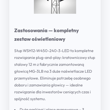
Zastosowania — kompletny
zestaw oświetleniowy
Słup WSH12-W450-240-3-LED to kompletne
rozwiązanie plug-and-play: kratownicowy słup
stalowy 12 m z fabrycznie zamontowaną
głowicą MG-3LB na 3 duże naświetlacze LED
przemysłowe. Eliminuje potrzebę osobnego
doboru i zamawiania głowicy — idealne
rozwiązanie dla inwestorów ceniących czas i
spójność systemu.
Duże parkingi i place manewrowe
– 3