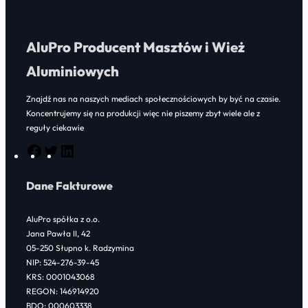
AluPro Producent Masztów i Wież
Aluminiowych
Znajdź nas na naszych mediach społecznościowych by być na czasie.
Koncentrujemy się na produkcji więc nie piszemy zbyt wiele ale z
reguły ciekawie
F
T
L
a
w
i
Dane Fakturowe
c
i
n
e
t
k
AluPro spółka z o.o.
b
t
e
Jana Pawła II, 42
o
e
d
05-250 Słupno k. Radzymina
NIP: 524-276-39-45
o
r
I
KRS: 0001043068
k
n
REGON: 146914920
BDO: 000603338