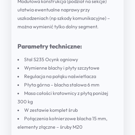
Modułowa konstrukcja (podział na sekcje)
D
ułatwia ewentualne naprawy przy
q
uszkodzeniach (np szkody komunikacyjne) –
u
można wymienić tylko dolny segment.
a
n
Parametry techniczne:
t
i
Stal S235 Ocynk ogniowy
t
Wymienne blachy i płyty szczytowe
y
Regulacja na pałąku naświetlacza
Płyta górna – blacha stalowa 6 mm
Masa całości kratownicy z płytą poniżej
300 kg
W zestawie komplet śrub
Połączenia kołnierzowe blacha 15 mm,
elementy złączne – śruby M20