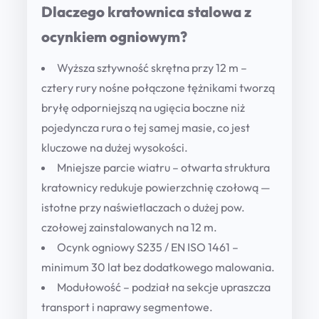
Dlaczego kratownica stalowa z
ocynkiem ogniowym?
Wyższa sztywność skrętna przy 12 m
–
cztery rury nośne połączone tężnikami tworzą
bryłę odporniejszą na ugięcia boczne niż
pojedyncza rura o tej samej masie, co jest
kluczowe na dużej wysokości.
Mniejsze parcie wiatru
– otwarta struktura
kratownicy redukuje powierzchnię czołową —
istotne przy naświetlaczach o dużej pow.
czołowej zainstalowanych na 12 m.
Ocynk ogniowy S235 / EN ISO 1461
–
minimum 30 lat bez dodatkowego malowania.
Modułowość
– podział na sekcje upraszcza
transport i naprawy segmentowe.