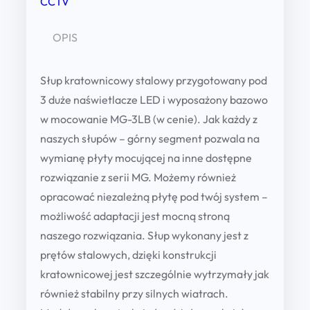
CCTV
1
2
OPIS
-
W
Słup kratownicowy stalowy przygotowany pod
4
3 duże naświetlacze LED i wyposażony bazowo
5
w mocowanie MG-3LB (w cenie). Jak każdy z
0
naszych słupów – górny segment pozwala na
-
wymianę płyty mocującej na inne dostępne
2
rozwiązanie z serii MG. Możemy również
4
opracować niezależną płytę pod twój system –
0
możliwość adaptacji jest mocną stroną
-
naszego rozwiązania. Słup wykonany jest z
3
prętów stalowych, dzięki konstrukcji
-
kratownicowej jest szczególnie wytrzymały jak
L
również stabilny przy silnych wiatrach.
E