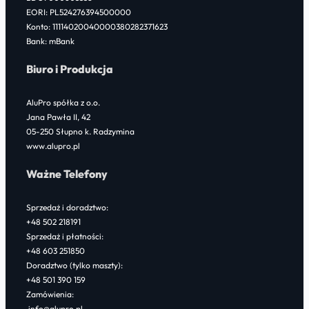
EORI: PL524276394500000
Konto: 11114020040000380282371623
Bank: mBank
Biuro i Produkcja
AluPro spółka z o.o.
Jana Pawła II, 42
05-250 Słupno k. Radzymina
www.alupro.pl
Ważne Telefony
Sprzedaż i doradztwo:
+48 502 218191
Sprzedaż i płatności:
+48 603 251850
Doradztwo (tylko maszty):
+48 501 390 159
Zamówienia:
info@alupro.pl