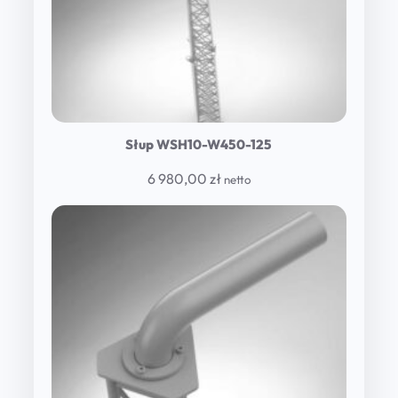
Słup WSH10-W450-125
6 980,00
zł
netto