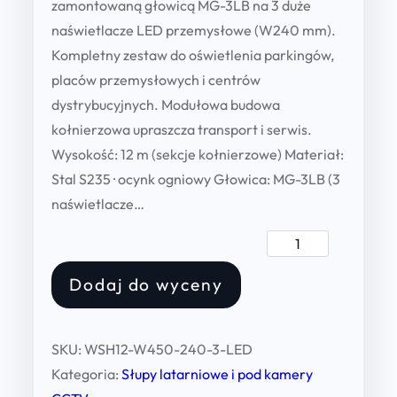
zamontowaną głowicą MG-3LB na 3 duże
naświetlacze LED przemysłowe (W240 mm).
Kompletny zestaw do oświetlenia parkingów,
placów przemysłowych i centrów
dystrybucyjnych. Modułowa budowa
kołnierzowa upraszcza transport i serwis.
Wysokość: 12 m (sekcje kołnierzowe) Materiał:
Stal S235 · ocynk ogniowy Głowica: MG-3LB (3
naświetlacze…
S
ł
Dodaj do wyceny
u
p
W
SKU:
WSH12-W450-240-3-LED
S
Kategoria:
Słupy latarniowe i pod kamery
H