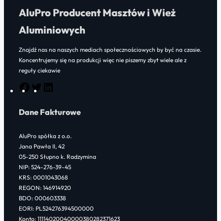
AluPro Producent Masztów i Wież
230,00 zł
Aluminiowych
Znajdź nas na naszych mediach społecznościowych by być na czasie.
Koncentrujemy się na produkcji więc nie piszemy zbyt wiele ale z
reguły ciekawie
F
T
L
a
w
i
Dane Fakturowe
c
i
n
e
t
k
AluPro spółka z o.o.
b
t
e
Jana Pawła II, 42
o
e
d
05-250 Słupno k. Radzymina
NIP: 524-276-39-45
o
r
I
KRS: 0001043068
k
n
REGON: 146914920
BDO: 000603338
EORI: PL524276394500000
Konto: 11114020040000380282371623