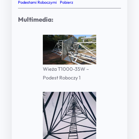
i
Podestami Roboczymi
Pobierz
i
Multimedia:
T
1
0
0
0
-
Wieża T1000-35W –
3
Podest Roboczy 1
5
q
u
a
n
t
i