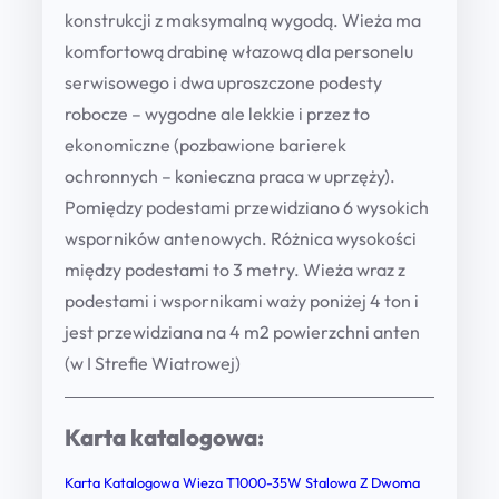
a
konstrukcji z maksymalną wygodą. Wieża ma
k
komfortową drabinę włazową dla personelu
r
serwisowego i dwa uproszczone podesty
a
robocze – wygodne ale lekkie i przez to
t
ekonomiczne (pozbawione barierek
o
ochronnych – konieczna praca w uprzęży).
w
Pomiędzy podestami przewidziano 6 wysokich
n
wsporników antenowych. Różnica wysokości
i
między podestami to 3 metry. Wieża wraz z
c
podestami i wspornikami waży poniżej 4 ton i
o
jest przewidziana na 4 m2 powierzchni anten
w
(w I Strefie Wiatrowej)
a
s
Karta katalogowa:
e
r
Karta Katalogowa Wieza T1000-35W Stalowa Z Dwoma