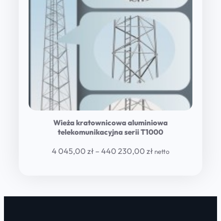
Wieża kratownicowa aluminiowa
telekomunikacyjna serii T1000
Price
4 045,00
zł
–
440 230,00
zł
netto
range:
4
045,00 zł
through
440