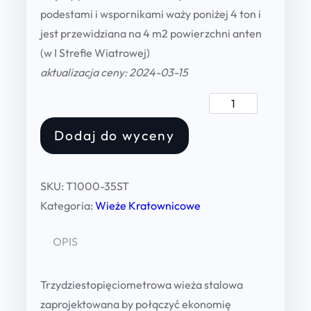
podestami i wspornikami waży poniżej 4 ton i
jest przewidziana na 4 m2 powierzchni anten
(w I Strefie Wiatrowej)
aktualizacja ceny: 2024-03-15
W
i
Dodaj do wyceny
e
ż
a
SKU:
T1000-35ST
s
Kategoria:
Wieże Kratownicowe
t
a
OPIS
l
o
Trzydziestopięciometrowa wieża stalowa
w
zaprojektowana by połączyć ekonomię