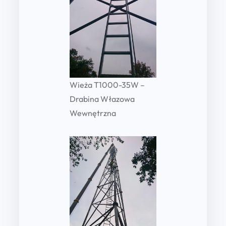
t
y
Wieża T1000-35W –
Drabina Włazowa
Wewnętrzna