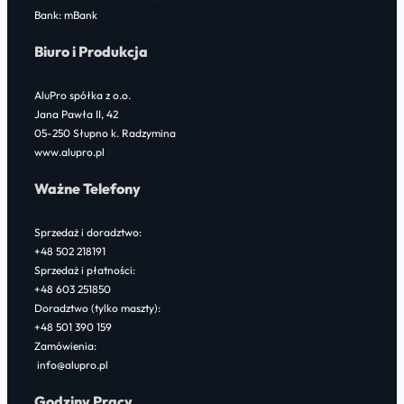
Bank: mBank
Biuro i Produkcja
AluPro spółka z o.o.
Jana Pawła II, 42
05-250 Słupno k. Radzymina
www.alupro.pl
Ważne Telefony
Sprzedaż i doradztwo:
+48 502 218191
Sprzedaż i płatności:
+48 603 251850
Doradztwo (tylko maszty):
+48 501 390 159
Zamówienia:
info@alupro.pl
Godziny Pracy