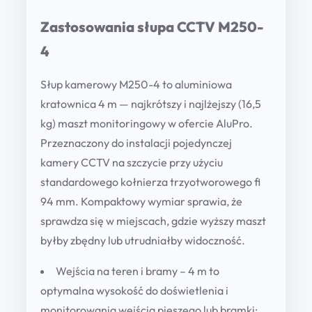
Zastosowania słupa CCTV M250-
4
Słup kamerowy M250-4 to aluminiowa
kratownica 4 m — najkrótszy i najlżejszy (16,5
kg) maszt monitoringowy w ofercie AluPro.
Przeznaczony do instalacji pojedynczej
kamery CCTV na szczycie przy użyciu
standardowego kołnierza trzyotworowego fi
94 mm. Kompaktowy wymiar sprawia, że
sprawdza się w miejscach, gdzie wyższy maszt
byłby zbędny lub utrudniałby widoczność.
Wejścia na teren i bramy
– 4 m to
optymalna wysokość do doświetlenia i
monitorowania wejścia pieszego lub bramki;