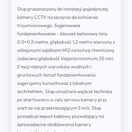
5
Słup przeznaczony do instalacji pojedynczej
0
kamery CCTV na szczycie do kołnierza
-
trzyotworowego. Sugerowane
4
fundamentowanie – bloczek betonowy lany
q
0,5×0,5 metra, głębokość 1,2 metra wiercony z
u
wklejonymi szpilkami M12 na kotwę chemiczną
a
(zalecana głębokość klejenia minimum 25 cm).
n
Z racji różnych warunków wodnych i
t
gruntowych temat fundamentowania
i
sugerujemy konsultować z lokalnym
t
architektem. Słup umożliwia wejście technika
y
po skartowaniu w celu serwisu kamery przy
wietrze nie przekraczającym 5 m/s. Słup
posiada przepust kablowy pozwalający na
sprowadzenie okablowania kamery