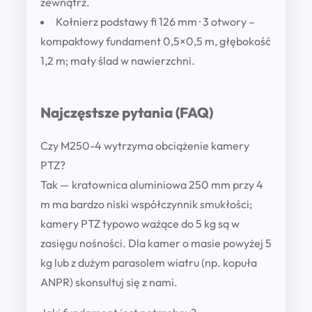
zewnątrz.
Kołnierz podstawy fi 126 mm · 3 otwory
–
kompaktowy fundament 0,5×0,5 m, głębokość
1,2 m; mały ślad w nawierzchni.
Najczęstsze pytania (FAQ)
Czy M250-4 wytrzyma obciążenie kamery
PTZ?
Tak — kratownica aluminiowa 250 mm przy 4
m ma bardzo niski współczynnik smukłości;
kamery PTZ typowo ważące do 5 kg są w
zasięgu nośności. Dla kamer o masie powyżej 5
kg lub z dużym parasolem wiatru (np. kopuła
ANPR) skonsultuj się z nami.