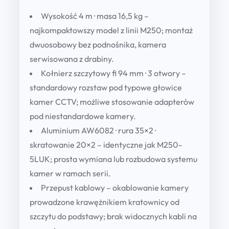
Wysokość 4 m · masa 16,5 kg
–
najkompaktowszy model z linii M250; montaż
dwuosobowy bez podnośnika, kamera
serwisowana z drabiny.
Kołnierz szczytowy fi 94 mm · 3 otwory
–
standardowy rozstaw pod typowe głowice
kamer CCTV; możliwe stosowanie adapterów
pod niestandardowe kamery.
Aluminium AW6082 · rura 35×2 ·
skratowanie 20×2
– identyczne jak M250-
5LUK; prosta wymiana lub rozbudowa systemu
kamer w ramach serii.
Przepust kablowy
– okablowanie kamery
prowadzone krawężnikiem kratownicy od
szczytu do podstawy; brak widocznych kabli na