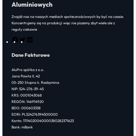
Aluminiowych
Znajdź nas na naszych mediach społecznościowych by być na czasie.
Koncentrujemy się na produkcji więc nie piszemy zbyt wiele ale z
reguły ciekawie
F
T
L
a
w
i
Dane Fakturowe
c
i
n
e
t
k
AluPro spółka z o.o.
b
t
e
Jana Pawła II, 42
o
e
d
05-250 Słupno k. Radzymina
NIP: 524-276-39-45
o
r
I
KRS: 0001043068
k
n
REGON: 146914920
BDO: 000603338
EORI: PL524276394500000
Konto: 11114020040000380282371623
Bank: mBank