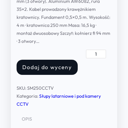
mm (3 otwory). Aluminium AW6082, rura
35×2. Kabel prowadzony krawężnikiem
kratownicy. Fundament 0,5×0,5 m. Wysokość:
4 m · kratownica 250 mm Masa: 16,5 kg ·
montaż dwuosobowy Szczyt: kołnierz fi 94 mm
· 3 otwory…
S
ł
Dodaj do wyceny
u
p
C
SKU:
SM250CCTV
C
Kategoria:
Słupy latarniowe i pod kamery
T
CCTV
V
M
OPIS
2