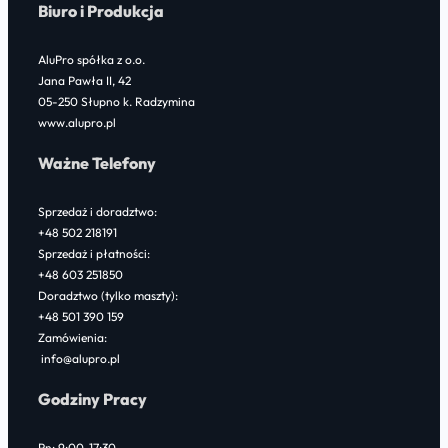
Biuro i Produkcja
AluPro spółka z o.o.
Jana Pawła II, 42
05-250 Słupno k. Radzymina
www.alupro.pl
Ważne Telefony
Sprzedaż i doradztwo:
+48 502 218191
Sprzedaż i płatności:
+48 603 251850
Doradztwo (tylko maszty):
+48 501 390 159
Zamówienia:
info@alupro.pl
Godziny Pracy
Pn: 9:00-17:30