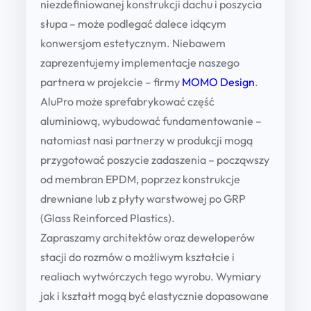
niezdefiniowanej konstrukcji dachu i poszycia
a
h
słupa – może podlegać dalece idącym
E
konwersjom estetycznym. Niebawem
1
V
zaprezentujemy implementacje naszego
8
D
partnera w projekcie – firmy
MOMO Design
.
7
C
AluPro może sprefabrykować część
q
0
aluminiową, wybudować fundamentowanie –
u
natomiast nasi partnerzy w produkcji mogą
0
a
przygotować poszycie zadaszenia – począwszy
,
n
od membran EPDM, poprzez konstrukcje
0
t
drewniane lub z płyty warstwowej po GRP
i
0
(Glass Reinforced Plastics).
t
Zapraszamy architektów oraz deweloperów
y
stacji do rozmów o możliwym kształcie i
z
realiach wytwórczych tego wyrobu. Wymiary
ł
jak i kształt mogą być elastycznie dopasowane