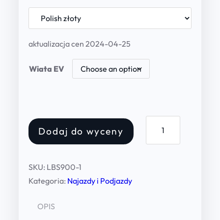
r
i
c
aktualizacja cen 2024-04-25
e
Wiata EV
r
a
n
Z
g
Dodaj do wyceny
a
e
d
:
a
SKU:
LBS900-1
s
9
Kategoria:
Najazdy i Podjazdy
z
8
e
OPIS
0
n