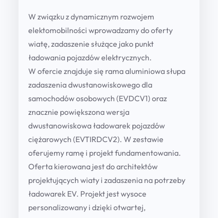
0
i
W związku z dynamicznym rozwojem
e
,
elektomobilności wprowadzamy do oferty
-
wiatę, zadaszenie służące jako punkt
0
w
ładowania pojazdów elektrycznych.
0
i
W ofercie znajduje się rama aluminiowa słupa
a
zadaszenia dwustanowiskowego dla
t
z
samochodów osobowych (EVDCV1) oraz
a
znacznie powiększona wersja
ł
ł
dwustanowiskowa ładowarek pojazdów
t
a
ciężarowych (EVTIRDCV2). W zestawie
h
d
oferujemy ramę i projekt fundamentowania.
o
r
Oferta kierowana jest do architektów
w
projektujących wiaty i zadaszenia na potrzeby
o
a
ładowarek EV. Projekt jest wysoce
u
r
personalizowany i dzięki otwartej,
g
k