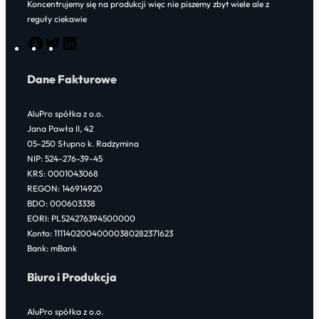
Koncentrujemy się na produkcji więc nie piszemy zbyt wiele ale z
reguły ciekawie
F
T
L
a
w
i
Dane Fakturowe
c
i
n
e
t
k
AluPro spółka z o.o.
b
t
e
Jana Pawła II, 42
o
e
d
05-250 Słupno k. Radzymina
NIP: 524-276-39-45
o
r
I
KRS: 0001043068
k
n
REGON: 146914920
BDO: 000603338
EORI: PL524276394500000
Konto: 11114020040000380282371623
Bank: mBank
Biuro i Produkcja
AluPro spółka z o.o.