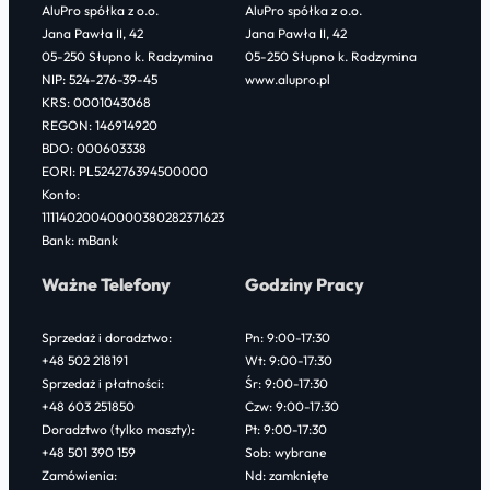
AluPro spółka z o.o.
AluPro spółka z o.o.
Jana Pawła II, 42
Jana Pawła II, 42
05-250 Słupno k. Radzymina
05-250 Słupno k. Radzymina
NIP: 524-276-39-45
www.alupro.pl
KRS: 0001043068
REGON: 146914920
BDO: 000603338
EORI: PL524276394500000
Konto:
11114020040000380282371623
Bank: mBank
Ważne Telefony
Godziny Pracy
Sprzedaż i doradztwo:
Pn: 9:00-17:30
+48 502 218191
Wt: 9:00-17:30
Sprzedaż i płatności:
Śr: 9:00-17:30
+48 603 251850
Czw: 9:00-17:30
Doradztwo (tylko maszty):
Pt: 9:00-17:30
+48 501 390 159
Sob: wybrane
Zamówienia:
Nd: zamknięte