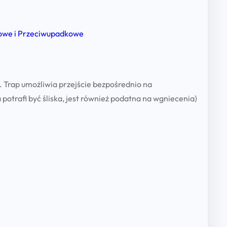
l
k
o
owe i Przeciwupadkowe
n
s
z
. Trap umożliwia przejście bezpośrednio na
c
otrafi być śliska, jest również podatna na wgniecenia)
z
y
t
o
w
y
s
y
s