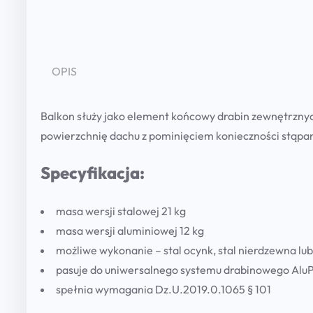
OPIS
Balkon służy jako element końcowy drabin zewnętrznych
powierzchnię dachu z pominięciem konieczności stąpani
Specyfikacja:
masa wersji stalowej 21 kg
masa wersji aluminiowej 12 kg
możliwe wykonanie – stal ocynk, stal nierdzewna lu
pasuje do uniwersalnego systemu drabinowego Alu
spełnia wymagania Dz.U.2019.0.1065 § 101