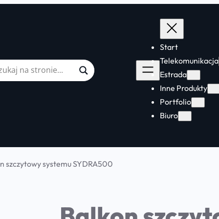
Start
Telekomunikacja
Estrada
Inne Produkty
Portfolio
Biuro
on szczytowy systemu SYDRA500
Balkon szczy