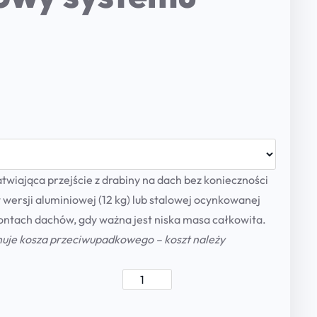
wiająca przejście z drabiny na dach bez konieczności
wersji aluminiowej (12 kg) lub stalowej ocynkowanej
ontach dachów, gdy ważna jest niska masa całkowita.
muje kosza przeciwupadkowego – koszt należy
B
a