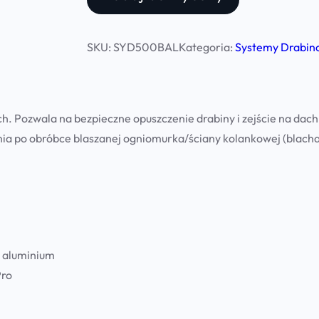
SKU:
SYD500BAL
Kategoria:
Systemy Drabin
. Pozwala na bezpieczne opuszczenie drabiny i zejście na dach
a po obróbce blaszanej ogniomurka/ściany kolankowej (blacha p
b aluminium
Pro