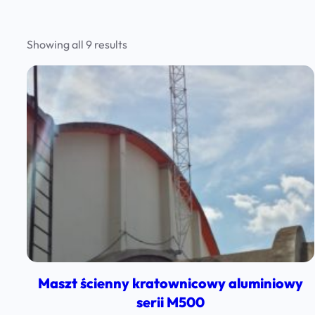
Sorted
Showing all 9 results
by
latest
Maszt ścienny kratownicowy aluminiowy
serii M500