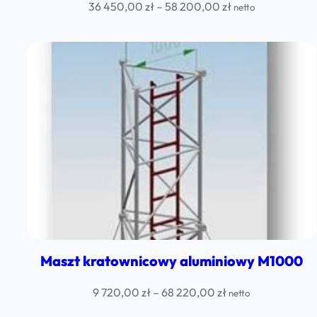
Price
36 450,00
zł
–
58 200,00
zł
netto
range:
36
450,00 zł
through
58
200,00 zł
Maszt kratownicowy aluminiowy M1000
Price
9 720,00
zł
–
68 220,00
zł
netto
range: