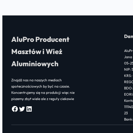
9
720,00 zł
through
68
Dan
AluPro Producent
220,00 zł
Masztów i Wież
AluPr
Jana 
Aluminiowych
05-2
NIP: 
KRS:
Znajdź nas na naszych mediach
REGO
społecznościowych by być na czasie.
BDO:
Koncentrujemy się na produkcji więc nie
EORI
piszemy zbyt wiele ale z reguły ciekawie
Konto
Facebook
Twitter
LinkedIn
1111
23
Bank