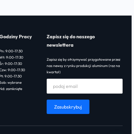
range:
1
440,00 zł
through
Godziny Pracy
Zapisz się do naszego
34
newslettera
200,00 zł
Pn: 9:00-17:30
Wt: 9:00-17:30
Zapisz się by otrzymywać przygotowane przez
Śr: 9:00-17:30
nas newsy z rynku produkcji aluminum (raz na
Czw: 9:00-17:30
kwartał)
Pt: 9:00-17:30
Sob: wybrane
Nd: zamknięte