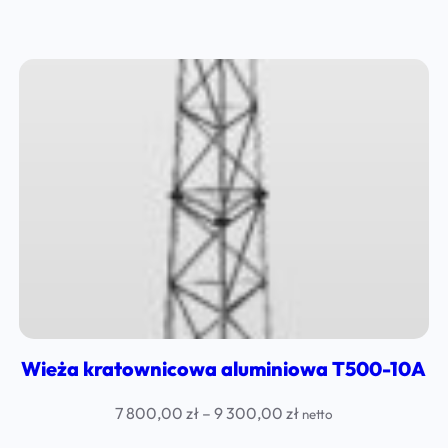
range:
1
280,00 zł
through
8
320,00 zł
Wieża kratownicowa aluminiowa T500-10A
Price
7 800,00
zł
–
9 300,00
zł
netto
range: