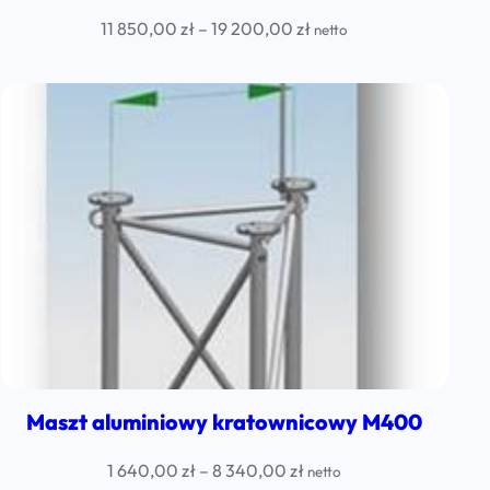
Price
11 850,00
zł
–
19 200,00
zł
netto
range:
11
850,00 zł
through
19
200,00 zł
Maszt aluminiowy kratownicowy M400
Price
1 640,00
zł
–
8 340,00
zł
netto