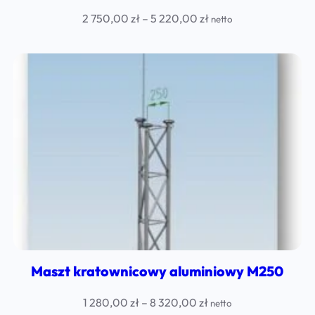
Price
2 750,00
zł
–
5 220,00
zł
netto
range:
2
750,00 zł
through
5
220,00 zł
Maszt kratownicowy aluminiowy M250
Price
1 280,00
zł
–
8 320,00
zł
netto