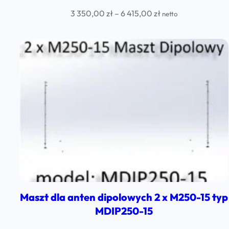
Price
3 350,00
zł
–
6 415,00
zł
netto
range:
3
350,00 zł
through
6
415,00 zł
Maszt dla anten dipolowych 2 x M250-15 typ
MDIP250-15