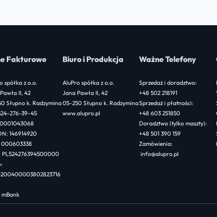
7
800,00 zł
through
9
e Fakturowe
Biuro i Produkcja
Ważne Telefony
300,00 zł
o spółka z o.o.
AluPro spółka z o.o.
Sprzedaż i doradztwo:
Pawła II, 42
Jana Pawła II, 42
+48 502 218191
50 Słupno k. Radzymina
05-250 Słupno k. Radzymina
Sprzedaż i płatności:
524-276-39-45
www.alupro.pl
+48 603 251850
 0001043068
Doradztwo (tylko maszty):
N: 146914920
+48 501 390 159
 000603338
Zamówienia:
: PL524276394500000
info@alupro.pl
:
40200400003802823716
: mBank