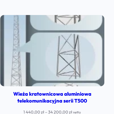
range:
1
640,00 zł
through
8
340,00 zł
Wieża kratownicowa aluminiowa
telekomunikacyjna serii T500
Price
1 440,00
zł
–
34 200,00
zł
netto