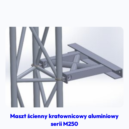
Maszt ścienny kratownicowy aluminiowy
serii M250