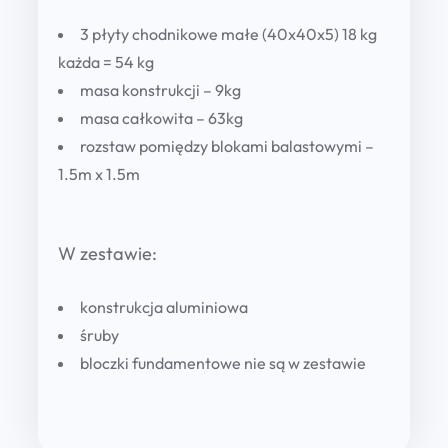
E
1
3 płyty chodnikowe małe (40x40x5) 18 kg
5
każda = 54 kg
a
masa konstrukcji – 9kg
l
masa całkowita – 63kg
u
rozstaw pomiędzy blokami balastowymi –
m
1.5m x 1.5m
i
n
W zestawie:
i
o
konstrukcja aluminiowa
w
śruby
y
bloczki fundamentowe nie są w zestawie
q
u
a