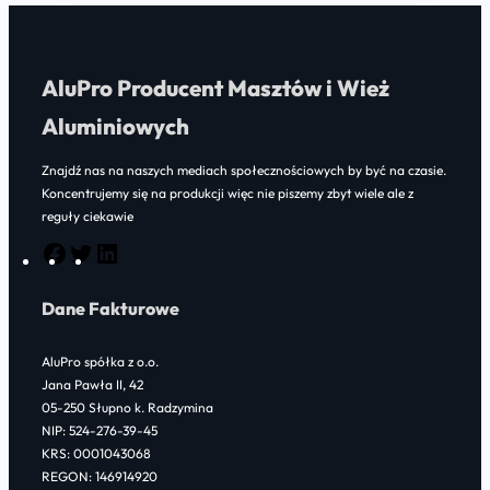
AluPro Producent Masztów i Wież
Aluminiowych
Znajdź nas na naszych mediach społecznościowych by być na czasie.
Koncentrujemy się na produkcji więc nie piszemy zbyt wiele ale z
reguły ciekawie
F
T
L
a
w
i
Dane Fakturowe
c
i
n
e
t
k
AluPro spółka z o.o.
b
t
e
Jana Pawła II, 42
o
e
d
05-250 Słupno k. Radzymina
NIP: 524-276-39-45
o
r
I
KRS: 0001043068
k
n
REGON: 146914920