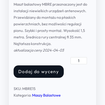
Maszt balastowy MBRE przeznaczony jest do
instalacji niewielkich urządzeń antenowych.
Przewidziany do montażu na płaskich
powierzchniach, bez możliwości regulacji
pionu. Szybki i prosty montaż. Wysokość 1,5
metra. Średnica rury centralnej fi 35 mm.
Najtańsza konstrukcja.
aktualizacja ceny 2024-04-03
M
a
Dodaj do wyceny
s
z
t
SKU:
MBRE15
b
Kategoria:
Maszy Balastowe
a