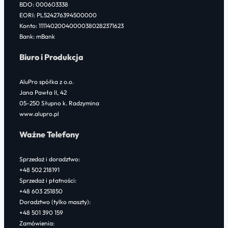
BDO: 000603338
EORI: PL524276394500000
Konto: 11114020040000380282371623
Bank: mBank
Biuro i Produkcja
AluPro spółka z o.o.
Jana Pawła II, 42
05-250 Słupno k. Radzymina
www.alupro.pl
Ważne Telefony
Sprzedaż i doradztwo:
+48 502 218191
Sprzedaż i płatności:
+48 603 251850
Doradztwo (tylko maszty):
+48 501 390 159
Zamówienia: