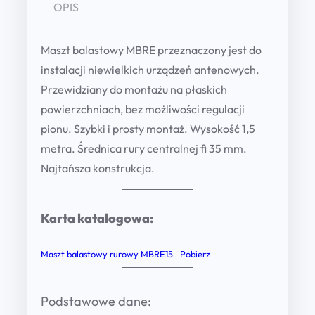
l
OPIS
a
s
Maszt balastowy MBRE przeznaczony jest do
t
instalacji niewielkich urządzeń antenowych.
o
Przewidziany do montażu na płaskich
w
powierzchniach, bez możliwości regulacji
y
pionu. Szybki i prosty montaż. Wysokość 1,5
r
metra. Średnica rury centralnej fi 35 mm.
u
Najtańsza konstrukcja.
r
o
Karta katalogowa:
w
y
Maszt balastowy rurowy MBRE15
Pobierz
M
B
R
Podstawowe dane: