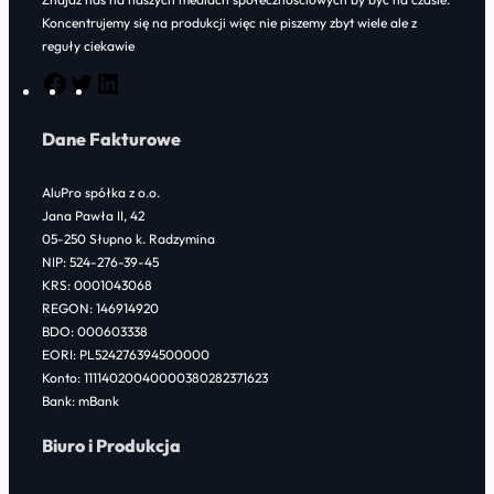
Koncentrujemy się na produkcji więc nie piszemy zbyt wiele ale z
reguły ciekawie
F
T
L
a
w
i
Dane Fakturowe
c
i
n
e
t
k
AluPro spółka z o.o.
b
t
e
Jana Pawła II, 42
o
e
d
05-250 Słupno k. Radzymina
NIP: 524-276-39-45
o
r
I
KRS: 0001043068
k
n
REGON: 146914920
BDO: 000603338
EORI: PL524276394500000
Konto: 11114020040000380282371623
Bank: mBank
Biuro i Produkcja