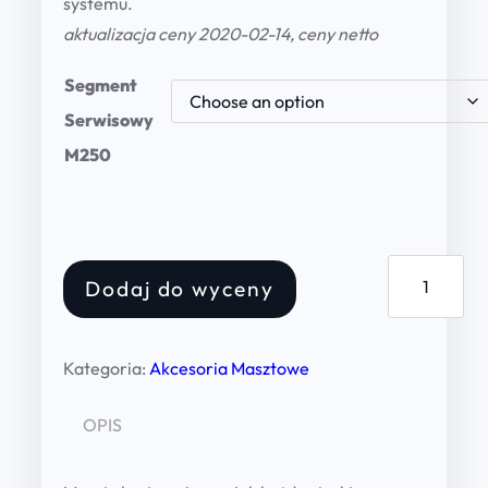
systemu.
aktualizacja ceny 2020-02-14, ceny netto
2
0
Segment
,
Serwisowy
0
M250
0
z
K
Dodaj do wyceny
r
ł
a
t
t
Kategoria:
Akcesoria Masztowe
h
o
r
w
OPIS
n
o
i