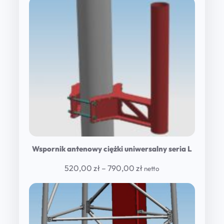
330,00 zł
through
560,00 zł
Wspornik antenowy ciężki uniwersalny seria L
Price
520,00
zł
–
790,00
zł
netto
range:
520,00 zł
through
790,00 zł