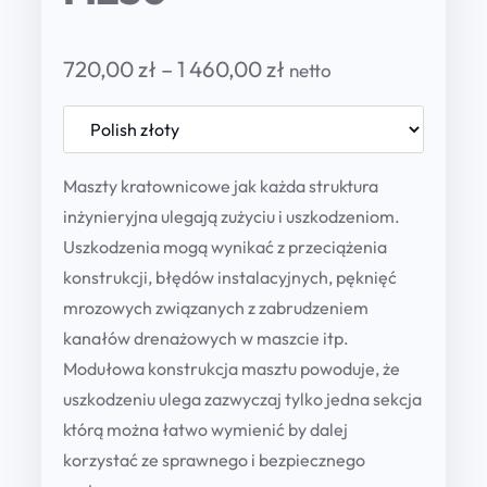
P
720,00
zł
–
1 460,00
zł
netto
r
i
c
Maszty kratownicowe jak każda struktura
inżynieryjna ulegają zużyciu i uszkodzeniom.
e
Uszkodzenia mogą wynikać z przeciążenia
r
konstrukcji, błędów instalacyjnych, pęknięć
a
mrozowych związanych z zabrudzeniem
n
kanałów drenażowych w maszcie itp.
Modułowa konstrukcja masztu powoduje, że
g
uszkodzeniu ulega zazwyczaj tylko jedna sekcja
e
którą można łatwo wymienić by dalej
:
korzystać ze sprawnego i bezpiecznego
7