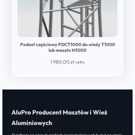
Podest częściowy PDCT1000 do wieży T1000
lub masztu M1000
1 980,00
zł
netto
AluPro Producent Masztów i Wież
Aluminiowych
Znajdź nas na naszych mediach społecznościowych by być na czasie.