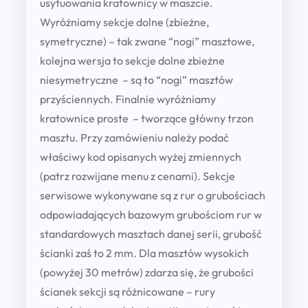
usytuowania kratownicy w maszcie.
M
Wyróżniamy sekcje dolne (zbieżne,
2
symetryczne) – tak zwane “nogi” masztowe,
5
kolejna wersja to sekcje dolne zbieżne
0
niesymetryczne – są to “nogi” masztów
q
przyściennych. Finalnie wyróżniamy
u
kratownice proste – tworzące główny trzon
a
masztu. Przy zamówieniu należy podać
n
właściwy kod opisanych wyżej zmiennych
t
(patrz rozwijane menu z cenami). Sekcje
i
serwisowe wykonywane są z rur o grubościach
t
odpowiadających bazowym grubościom rur w
y
standardowych masztach danej serii, grubość
ścianki zaś to 2 mm. Dla masztów wysokich
(powyżej 30 metrów) zdarza się, że grubości
ścianek sekcji są różnicowane – rury