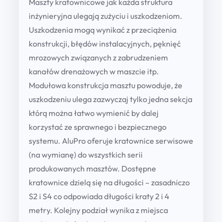
Maszty kratownicowe jak każda struktura
u
c
inżynieryjna ulegają zużyciu i uszkodzeniom.
g
a
Uszkodzenia mogą wynikać z przeciążenia
h
s
konstrukcji, błędów instalacyjnych, pęknięć
e
1
mrozowych związanych z zabrudzeniem
r
kanałów drenażowych w maszcie itp.
4
w
Modułowa konstrukcja masztu powoduje, że
6
i
uszkodzeniu ulega zazwyczaj tylko jedna sekcja
0
s
którą można łatwo wymienić by dalej
o
,
korzystać ze sprawnego i bezpiecznego
w
systemu. AluPro oferuje kratownice serwisowe
0
a
(na wymianę) do wszystkich serii
0
s
produkowanych masztów. Dostępne
e
kratownice dzielą się na długości – zasadniczo
r
z
S2 i S4 co odpowiada długości kraty 2 i 4
i
metry. Kolejny podział wynika z miejsca
ł
i