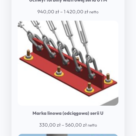
Price
940,00
zł
–
1 420,00
zł
netto
range:
940,00 zł
through
1
420,00 zł
Marka linowa (odciągowa) serii U
Price
330,00
zł
–
560,00
zł
netto
range: