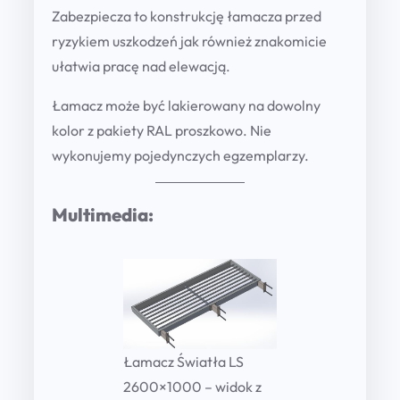
Zabezpiecza to konstrukcję łamacza przed
n
ryzykiem uszkodzeń jak również znakomicie
t
ułatwia pracę nad elewacją.
i
t
Łamacz może być lakierowany na dowolny
y
kolor z pakiety RAL proszkowo. Nie
wykonujemy pojedynczych egzemplarzy.
Multimedia:
Łamacz Światła LS
2600×1000 – widok z