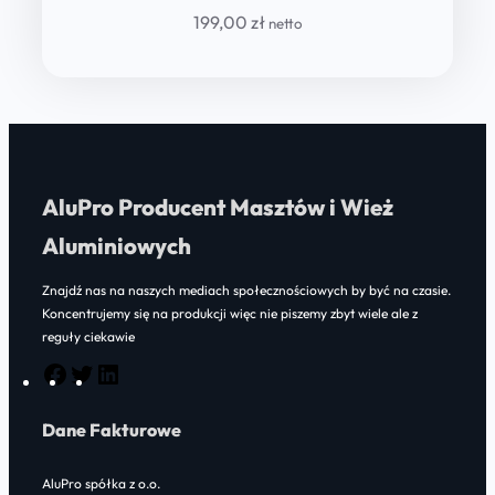
199,00
zł
netto
AluPro Producent Masztów i Wież
Aluminiowych
Znajdź nas na naszych mediach społecznościowych by być na czasie.
Koncentrujemy się na produkcji więc nie piszemy zbyt wiele ale z
reguły ciekawie
F
T
L
a
w
i
Dane Fakturowe
c
i
n
e
t
k
AluPro spółka z o.o.