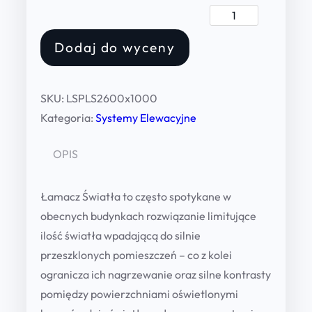
Ł
a
Dodaj do wyceny
m
a
c
SKU:
LSPLS2600x1000
z
Kategoria:
Systemy Elewacyjne
Ś
w
OPIS
i
a
Łamacz Światła to często spotykane w
t
obecnych budynkach rozwiązanie limitujące
ł
ilość światła wpadającą do silnie
a
przeszklonych pomieszczeń – co z kolei
P
ogranicza ich nagrzewanie oraz silne kontrasty
e
pomiędzy powierzchniami oświetlonymi
ł