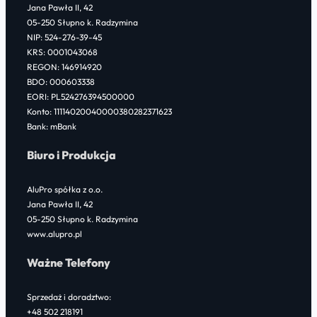
b
t
e
Jana Pawła II, 42
o
e
d
05-250 Słupno k. Radzymina
NIP: 524-276-39-45
o
r
I
KRS: 0001043068
k
n
REGON: 146914920
BDO: 000603338
EORI: PL524276394500000
Konto: 11114020040000380282371623
Bank: mBank
Biuro i Produkcja
AluPro spółka z o.o.
Jana Pawła II, 42
05-250 Słupno k. Radzymina
www.alupro.pl
Ważne Telefony
Sprzedaż i doradztwo:
+48 502 218191