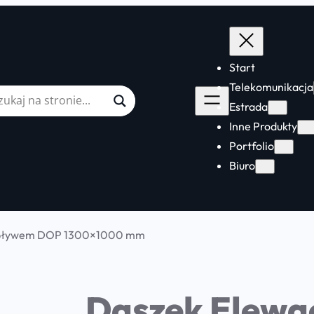
Start
Telekomunikacja
Estrada
Inne Produkty
Portfolio
Biuro
Odpływem DOP 1300×1000 mm
Daszek Elewac