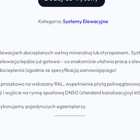
Kategoria:
Systemy Elewacyjne
elewacjach docieplanych wełną mineralną lub styropianem. S
elewacja będzie już gotowa – co znakomicie ułatwia pracę z ele
cieplenia (zgodnie ze specyfikacją zamawiającego)
 proszkowo na wskazany RAL, wypełnienie płytą poliwęglanową l
 i wyjście na rynnę spustową DN50 (standard kanalizacyjny) kt
wykonujemy pojedynczych egzemplarzy.