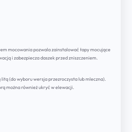
s
z
e
k
E
l
ystem mocowania pozwala zainstalować łapy mocujące
e
wacją i zabezpiecza daszek przed zniszczeniem.
w
a
c
itą (do wyboru wersja przezroczysta lub mleczna).
y
órą można również ukryć w elewacji.
j
n
y
z
O