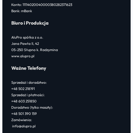
Konto: 11114020040000380282371623
Bank: mBank
Biuro i Produkcja
AluPro spółka z o.o.
Jana Pawła II, 42
05-250 Słupno k. Radzymina
www.alupro.pl
Ważne Telefony
Sprzedaż i doradztwo:
+48 502 218191
Sprzedaż i płatności:
+48 603 251850
Doradztwo (tylko maszty):
+48 501 390 159
Zamówienia:
info@alupro.pl