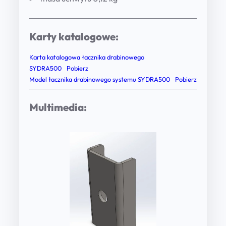
y
s
Karty katalogowe:
t
e
Karta katalogowa łacznika drabinowego
m
SYDRA500
Pobierz
Model łacznika drabinowego systemu SYDRA500
Pobierz
u
S
Multimedia:
Y
D
R
A
5
0
0
q
u