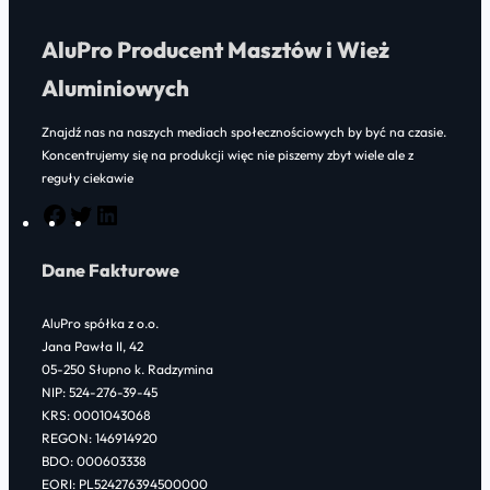
AluPro Producent Masztów i Wież
Aluminiowych
Znajdź nas na naszych mediach społecznościowych by być na czasie.
Koncentrujemy się na produkcji więc nie piszemy zbyt wiele ale z
reguły ciekawie
F
T
L
a
w
i
Dane Fakturowe
c
i
n
e
t
k
AluPro spółka z o.o.
b
t
e
Jana Pawła II, 42
o
e
d
05-250 Słupno k. Radzymina
NIP: 524-276-39-45
o
r
I
KRS: 0001043068
k
n
REGON: 146914920
BDO: 000603338
EORI: PL524276394500000