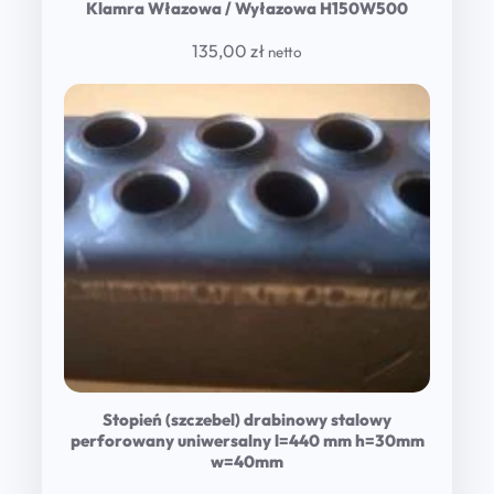
Klamra Włazowa / Wyłazowa H150W500
135,00
zł
netto
Stopień (szczebel) drabinowy stalowy
perforowany uniwersalny l=440 mm h=30mm
w=40mm