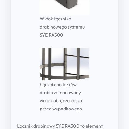
a
n
Widok łącznika
t
drabinowego systemu
i
SYDRA500
t
y
Łącznik policzków
drabin zamocowany
wraz z obręczą kosza
przeciwupadkowego
Łącznik drabinowy SYDRA500 to element