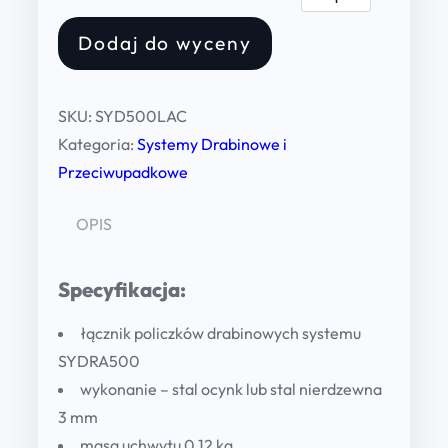
ą
Dodaj do wyceny
c
z
n
SKU:
SYD500LAC
i
Kategoria:
Systemy Drabinowe i
k
Przeciwupadkowe
d
r
OPIS
a
b
Specyfikacja:
i
n
łącznik policzków drabinowych systemu
o
SYDRA500
w
wykonanie – stal ocynk lub stal nierdzewna
y
3 mm
s
masa uchwytu 0,12 kg