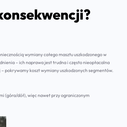
 konsekwencji?
koniecznością wymiany całego masztu uszkodzonego w
enia – ich naprawa jest trudna i często nieopłacalna
aczej – pokrywamy koszt wymiany uszkodzonych segmentów.
emi (góra/dół), więc nawet przy ograniczonym