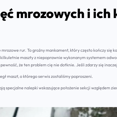
ęć mrozowych i ich
e mrozowe rur. To groźny mankament, który często kończy się 
ilkuletnie maszty z niepoprawnie wykonanym systemem odwodni
 pewność, że ten problem cię nie dotknie. Jeśli zdarzy się in
egł maszt, o którego serwis zostaliśmy poproszeni.
ają specjalne nalepki wskazujące położenie sekcji względem zi