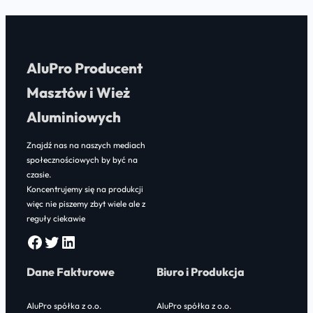
AluPro Producent
Masztów i Wież
Aluminiowych
Znajdź nas na naszych mediach
społecznościowych by być na
czasie.
Koncentrujemy się na produkcji
więc nie piszemy zbyt wiele ale z
reguły ciekawie
Facebook
Twitter
LinkedIn
Dane Fakturowe
Biuro i Produkcja
AluPro spółka z o.o.
AluPro spółka z o.o.