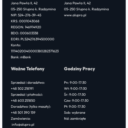
Jana Pawła II, 42
Jana Pawła II, 42
05-250 Słupno k. Radzymina
05-250 Słupno k. Radzymina
NIP: 524-276-39-45
www.alupro.pl
KRS: 0001043068
REGON: 146914920
BDO: 000603338
EORI: PL524276394500000
Konto:
11114020040000380282371623
Bank: mBank
Ważne Telefony
Godziny Pracy
Sprzedaż i doradztwo:
Pn: 9:00-17:30
+48 502 218191
Wt: 9:00-17:30
Sprzedaż i płatności:
Śr: 9:00-17:30
+48 603 251850
Czw: 9:00-17:30
Doradztwo (tylko maszty):
Pt: 9:00-17:30
+48 501 390 159
Sob: wybrane
Zamówienia:
Nd: zamknięte
info@alupro.pl