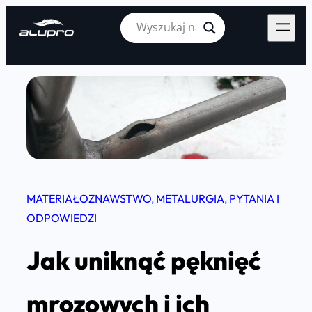
Skip
to
content
MATERIAŁOZNAWSTWO
, 
METALURGIA
, 
PYTANIA I
ODPOWIEDZI
Jak uniknąć pęknięć
mrozowych i ich