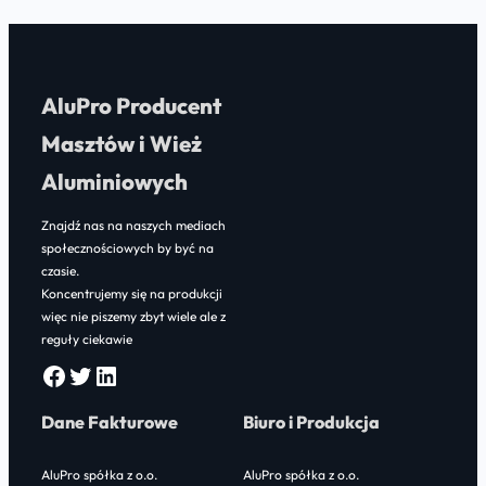
AluPro Producent
Masztów i Wież
Aluminiowych
Znajdź nas na naszych mediach
społecznościowych by być na
czasie.
Koncentrujemy się na produkcji
więc nie piszemy zbyt wiele ale z
reguły ciekawie
Facebook
Twitter
LinkedIn
Dane Fakturowe
Biuro i Produkcja
AluPro spółka z o.o.
AluPro spółka z o.o.