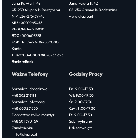
Jana Pawła II, 42
Jana Pawła II, 42
05-250 Słupno k. Radzymina
05-250 Słupno k. Radzymina
NIP: 524-276-39-45
www.alupro.pl
KRS: 0001043068
REGON: 146914920
BDO: 000603338
EORI: PL524276394500000
Konto:
11114020040000380282371623
Bank: mBank
Ważne Telefony
Godziny Pracy
Sprzedaż i doradztwo:
Pn: 9:00-17:30
+48 502 218191
Wt: 9:00-17:30
Sprzedaż i płatności:
Śr: 9:00-17:30
+48 603 251850
Czw: 9:00-17:30
Doradztwo (tylko maszty):
Pt: 9:00-17:30
+48 501 390 159
Sob: wybrane
Zamówienia:
Nd: zamknięte
info@alupro.pl